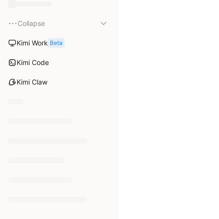
Collapse
Kimi Work
Kimi Code
Kimi Claw