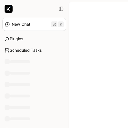
New Chat
⌘
K
Plugins
Scheduled Tasks