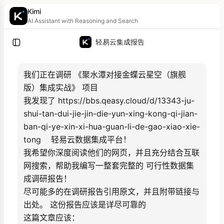
Kimi
AI Assistant with Reasoning and Search
轻易云集成报告
我们正在调研 《聚水潭对接金蝶云星空（旗舰
版）集成实战》 项目

我发现了 https://bbs.qeasy.cloud/d/13343-ju-
shui-tan-dui-jie-jin-die-yun-xing-kong-qi-jian-
ban-qi-ye-xin-xi-hua-guan-li-de-gao-xiao-xie-
tong    轻易云数据集成平台！

我希望你深度阅读他们的网页，并且充分结合互联
网搜索，帮助我编写一整套完整的 可行性数据集
成调研报告！

尽可能多的在调研报告引用原文，并且附带链接与
出处。 这份报告应该是详尽可靠的

这篇文章应该：
