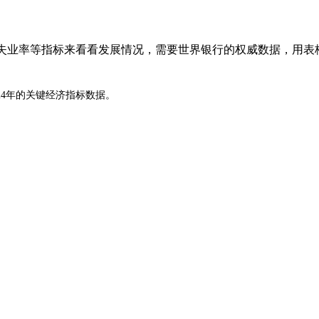
P、失业率等指标来看看发展情况，需要世界银行的权威数据，用表
经济指标：GDP、人均GDP、失业率。需要世界银行的权威数据，并用表
24年的关键经济指标数据。
）来获取这些数据。
获取具体数据。
的排名，但通常是美国、中国、日本或德国。根据最新数据，德国在2023-2024年可能
C
D
(
c
u
rre
n
t
U
S
)