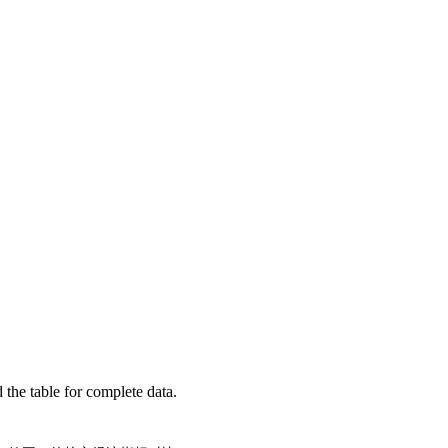
的指标代码：
an
t
2015
U
S
)
n
s
t
an
t
2015
U
S
)
年份的常用做法。
the table for complete data.