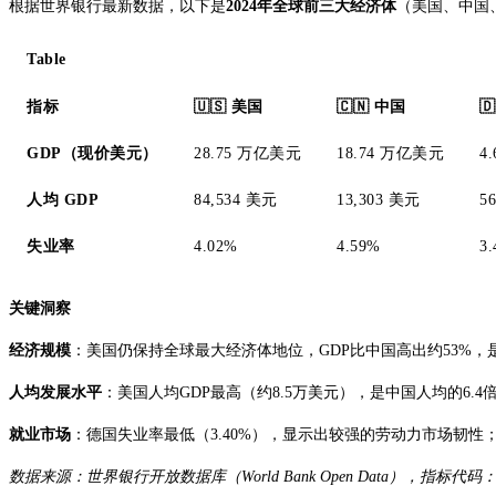
很好！我成功获取到了数据。现在让我整理成表格形式展示给用户：
根据世界银行最新数据，以下是
2024年全球前三大经济体
（美国、中国
数据如下：
Table
美国(USA):
指标
🇺🇸 美国
🇨🇳 中国

GDP: 28.75万亿美元 (2.875096e+13)
GDP（现价美元）
28.75 万亿美元
18.74 万亿美元
4
人均GDP: 84,534美元 (8.453404e+04)
失业率: 4.02%
人均 GDP
84,534 美元
13,303 美元
5
中国(CHN):
失业率
4.02%
4.59%
3
GDP: 18.74万亿美元 (1.874380e+13)
人均GDP: 13,303美元 (1.330315e+04)
关键洞察
失业率: 4.59%
经济规模
：美国仍保持全球最大经济体地位，GDP比中国高出约53%，是
德国(DEU):
GDP: 4.69万亿美元 (4.685593e+12)
人均发展水平
：美国人均GDP最高（约8.5万美元），是中国人均的6.4
人均GDP: 56,104美元 (5.610373e+04)
就业市场
：德国失业率最低（3.40%），显示出较强的劳动力市场韧性；
失业率: 3.40%
数据来源：世界银行开放数据库（World Bank Open Data），指标代码：NY