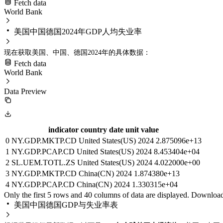
人均GDP (NY.GDP.PCAP.CD)
Fetch data
我没有看到GDP总量的指标。让我再搜索一下"GDP"。
World Bank
我还需要GDP总量的指标代码。让我搜索一下。
失业率 (SL.UEM.TOTL.ZS)
美国中国德国2024年GDP人均失业率
步骤：
看起来搜索没有返回GDP总量指标。让我直接尝试获取数据，使用常见
现在获取美国、中国、德国2024年的具体数据：
先调用 get_data_source_desc 查看世界银行的API
Fetch data
然后调用 get_data_source 获取具体数据
World Bank
GDP: NY.GDP.MKTP.CD (current US
)
或
N
Y
.
G
D
P
.
M
K
TP
.
KD
(
co
n
s
t
让我先查看数据源描述。
Data Preview
人均GDP: NY.GDP.PCAP.CD (current US
)
或
N
Y
.
G
D
P
.
PC
A
P
.
KD
(
co
失业率: SL.UEM.TOTL.ZS
indicator country date unit value
我将使用现价美元(current US$)来获取2024年的数据，因为这是最新
0 NY.GDP.MKTP.CD United States(US) 2024 2.875096e+13
国家代码：
1 NY.GDP.PCAP.CD United States(US) 2024 8.453404e+04
2 SL.UEM.TOTL.ZS United States(US) 2024 4.022000e+00
美国: USA
3 NY.GDP.MKTP.CD China(CN) 2024 1.874380e+13
中国: CHN
4 NY.GDP.PCAP.CD China(CN) 2024 1.330315e+04
Only the first 5 rows and 40 columns of data are displayed. Download 
德国: DEU
美国中国德国GDP与失业率表
让我获取这些数据。