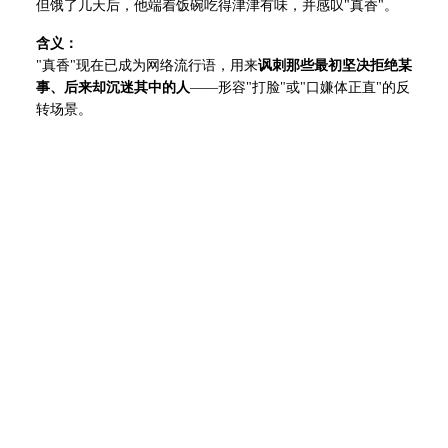
但饿了几天后，他端着饭碗吃得津津有味，并感叹"真香"。
含义：
"真香"现在已成为网络流行语，用来
讽刺那些最初坚决拒绝某
事、后来却沉迷其中的人
——形容"打脸"或"口嫌体正直"的反
转场景。