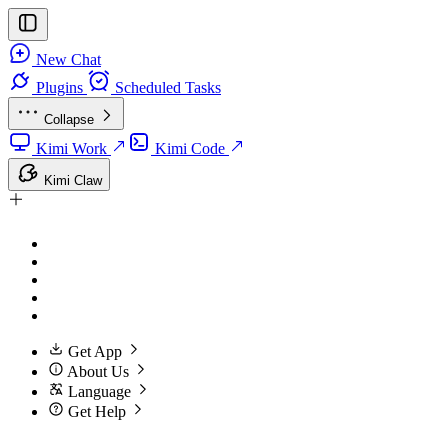
New Chat
Plugins
Scheduled Tasks
Collapse
Kimi Work
Kimi Code
Kimi Claw
Get App
About Us
Language
Get Help