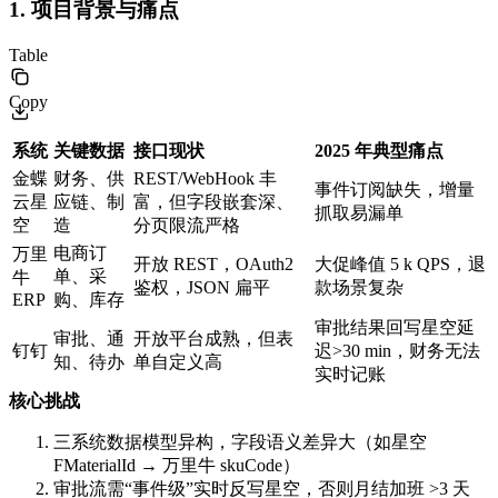
1. 项目背景与痛点
Table
Copy
系统
关键数据
接口现状
2025 年典型痛点
金蝶
财务、供
REST/WebHook 丰
事件订阅缺失，增量
云星
应链、制
富，但字段嵌套深、
抓取易漏单
空
造
分页限流严格
电商订
万里
开放 REST，OAuth2
大促峰值 5 k QPS，退
单、采
牛
鉴权，JSON 扁平
款场景复杂
ERP
购、库存
审批结果回写星空延
审批、通
开放平台成熟，但表
钉钉
迟>30 min，财务无法
知、待办
单自定义高
实时记账
核心挑战
三系统数据模型异构，字段语义差异大（如星空
FMaterialId → 万里牛 skuCode）
审批流需“事件级”实时反写星空，否则月结加班 >3 天