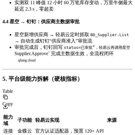
实测双 11 峰值 12 小时 60 万笔库存变动，万里牛侧最大
延迟 2.3 s，零超卖
4.4 星空 → 钉钉：供应商主数据审批
星空新增供应商 → 轻易云定时抓取
BD_Supplier.List
→ 自动生成钉钉“供应商准入”审批流
审批完成后，钉钉回写
status=已审批”，轻易云再调用星空
Supplier.Approve` 完成主数据生效，全流程闭环
5. 平台级能力拆解（硬核指标）
Table
Copy
能力
子功能
轻易云实现
来源
域
连接
金蝶云
官方认证适配器，预置 120+ API