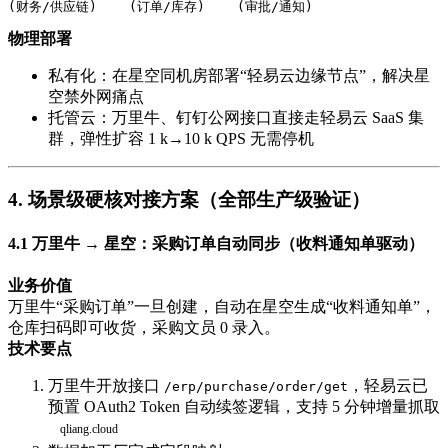
(财务/供应链)    (订单/库存)    (审批/通知)
物理部署
私有化：在星空同机房部署“轻易云边缘节点”，解决星
空禁外网痛点
托管云：万里牛、钉钉公网接口直接走轻易云 SaaS 集
群，弹性扩容 1 k→10 k QPS 无需停机
4. 场景级硬核对接方案（全部生产级验证）
4.1 万里牛 → 星空：采购订单自动同步（收料通知单驱动）
业务价值
万里牛“采购订单”一旦创建，自动在星空生成“收料通知单”，
仓库扫码即可收货，采购文员 0 录入。
技术要点
万里牛开放接口
，轻易云已
/erp/purchase/order/get
预置 OAuth2 Token 自动续签逻辑，支持 5 分钟增量抓取