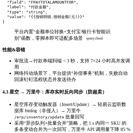
"field"
:
"FPAYTOTALAMOUNTFOR"
,
"label"
:
"付款金额"
,
"type"
:
"string"
,
"value"
:
"{{报销明细.报销金额(元)}}"
}
平台内置“金额单位转换+支付宝/银行卡智能识
别”函数，零脚本即可适配多场景
性能&容错
审批流→付款单端到端 < 3 秒，支持 7×24 小时高并发调
用
网络抖动场景下，平台提供“补偿事务”机制，失败自动
回滚钉钉流程状态并发送待办
4.3 星空 → 万里牛：库存实时反向同步（防超卖）
星空库存变动触发器（Insert/Update）→ 轻易云监听数
据库 binlog（非侵入）→ 万里牛
批量回写
/erp/inventory/update
采用“异步队列+批量合并”策略，把 1 s 内同一 SKU 的
多条变动合并为一次回写，万里牛 API 调用量下降 85 %