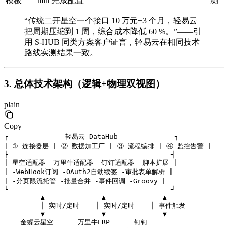
模板
min 完成配置
测
“传统二开星空一个接口 10 万元+3 个月，轻易云
把周期压缩到 1 周，综合成本降低 60 %。”——引
用 S-HUB 同类方案客户证言，轻易云在相同技术
路线实测结果一致。
3. 总体技术架构（逻辑+物理双视图）
plain
Copy
┌------------- 轻易云 DataHub -------------┐

| ① 连接器层 | ② 数据加工厂 | ③ 流程编排 | ④ 监控告警 |

├----------------------------------------┤

| 星空适配器  万里牛适配器  钉钉适配器  脚本扩展 |

| -WebHook订阅 -OAuth2自动续签 -审批表单解析 |

| -分页限流托管 -批量合并 -事件回调 -Groovy |

└----------------------------------------┘

         ▲              ▲              ▲

         │ 实时/定时    │ 实时/定时    │ 事件触发

         ▼              ▼              ▼

    金蝶云星空      万里牛ERP      钉钉
