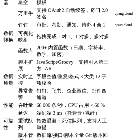
器
星空
模板
支持 OAuth2 自动续签，奇门 2.0
万里牛
签名
钉钉
审批、考勤、通知、待办 4 合 1
数据
可视化
拖拽完成 1 对 1、1 对多、多对多
转换
映射
200+ 内置函数（日期、字符串、
函数库
数学、加密）
脚本扩
JavaScript/Groovy，支持引入第三
展
方 JAR
数据
实时监
字段空值/重复/格式 3 大类 12 子
质量
控
项校验
异常告
钉钉、飞书、企业微信、邮件四
警
通道
性能
吞吐量
68 000 条/秒，CPU 占用 < 60 %
延迟
端到端 3 ms（托管云+裸纤）
可靠
重试队
指数退避 + 死信队列，支持人工
性
列
重提
版本管
数据流/接口/脚本全量 Git 版本回