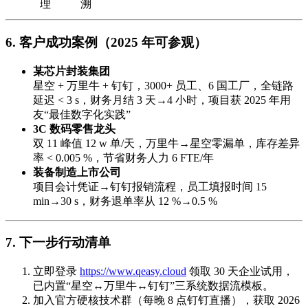
理
溯
6. 客户成功案例（2025 年可参观）
某芯片封装集团
星空 + 万里牛 + 钉钉，3000+ 员工、6 国工厂，全链路
延迟 < 3 s，财务月结 3 天→4 小时，项目获 2025 年用
友“最佳数字化实践”
3C 数码零售龙头
双 11 峰值 12 w 单/天，万里牛→星空零漏单，库存差异
率 < 0.005 %，节省财务人力 6 FTE/年
装备制造上市公司
项目会计凭证→钉钉报销流程，员工填报时间 15
min→30 s，财务退单率从 12 %→0.5 %
7. 下一步行动清单
立即登录
https://www.qeasy.cloud
领取 30 天企业试用，
已内置“星空↔万里牛↔钉钉”三系统数据流模板。
加入官方硬核技术群（每晚 8 点钉钉直播），获取 2026