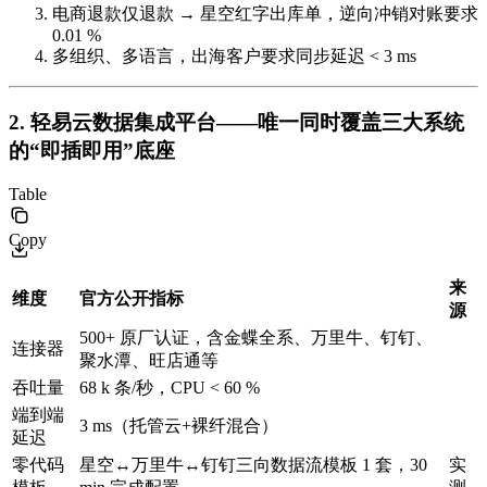
电商退款仅退款 → 星空红字出库单，逆向冲销对账要求
0.01 %
多组织、多语言，出海客户要求同步延迟 < 3 ms
2. 轻易云数据集成平台——唯一同时覆盖三大系统
的“即插即用”底座
Table
Copy
来
维度
官方公开指标
源
500+ 原厂认证，含金蝶全系、万里牛、钉钉、
连接器
聚水潭、旺店通等
吞吐量
68 k 条/秒，CPU < 60 %
端到端
3 ms（托管云+裸纤混合）
延迟
零代码
星空↔万里牛↔钉钉三向数据流模板 1 套，30
实