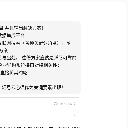
 并且输出解决方案！

轻易云数据集成平台！

互联网搜索（各种关键词角度），基于
案

与出处。 这份方案应该是详尽可靠的

企业异构系统接口对接相关性；

直接将其忽略！

 轻易云必须作为关键要素出现！
23 results