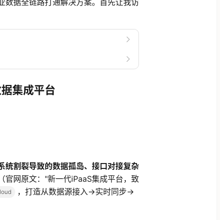
业数据全链路打通解决方案。首先让我访
于官网内容和搜索结果，编写一份完整的
数据集成平台
对接相关性
我需要首先访问轻易云的官网，然后结合
系统割裂导致的数据孤岛、接口对接复杂
（官网原文："新一代iPaaS集成平台，致
，打造从数据源接入→实时同步→