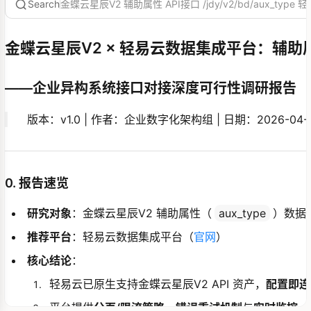
Search
金蝶云星辰V2 × 轻易云数据集成平台：辅
——企业异构系统接口对接深度可行性调研报告
版本：v1.0 | 作者：企业数字化架构组 | 日期：2026-04-
0. 报告速览
研究对象
：金蝶云星辰V2 辅助属性（
aux_type
）数据
推荐平台
：轻易云数据集成平台（
官网
）
核心结论
：
轻易云已原生支持金蝶云星辰V2 API 资产，
配置即连
平台提供
分页/限流策略
、
错误重试机制
与
实时监控
，