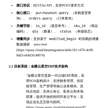
接口协议
：RESTful API，支持POST请求方式
purchaseout.query
核心接口
：
（采购退货查
orders.query
询）、
（订单查询）
io_id
sku_id
关键字段
：
（退货单号）、
（商品
qty
status
编码）、
（数量）、
（单据状态）
modified_begin
增量同步
：支持基于
时间戳的增量
数据捕获 
(
https://qeasy.cloud/dataintegration/afe6c161-c676-4c68-
8dd3-e64d3fc40074
)
2.2 目标系统：金蝶云星空ERP技术架构
"金蝶云星空是新一代云端ERP系统，采
用SOA架构设计，支持财务管理、供应
链管理、生产管理等核心业务模块。其
特点包括：支持公有云、私有云和本地
部署；提供开放的协同开发云平台；实
现企业生态互联与协同。" 
(
https://www.qeasy.cloud/dataintegration/97