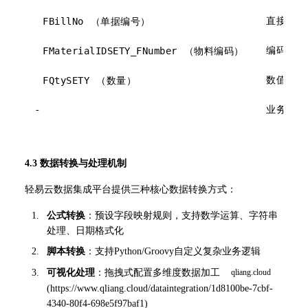
FBillNo
直接透传
（单据编号）
FMaterialIDSETY_FNumber
编码映射
（物料编码）
FQtySETY
数值校验
（数量）
-
业务规则
4.3 数据转换与处理机制
轻易云数据集成平台提供三种核心数据转换方式：
公式转换
：预设字段映射规则，支持数学运算、字符串
处理、日期格式化
脚本转换
：支持Python/Groovy自定义复杂业务逻辑
可视化处理
：拖拽式配置多维度数据加工 
(
https://www.qliang.cloud/dataintegration/1d8100be-7cbf-
4340-80f4-698e5f97baf1
)