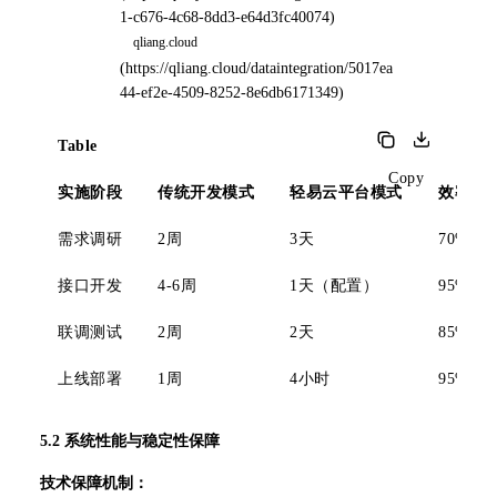
1-c676-4c68-8dd3-e64d3fc40074
) 
(
https://qliang.cloud/dataintegration/5017ea
44-ef2e-4509-8252-8e6db6171349
)
Table
Copy
实施阶段
传统开发模式
轻易云平台模式
效率提
需求调研
2周
3天
70%
接口开发
4-6周
1天（配置）
95%
联调测试
2周
2天
85%
上线部署
1周
4小时
95%
5.2 系统性能与稳定性保障
技术保障机制：