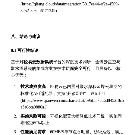
(
https://qliang.cloud/dataintegration/5017ea44-ef2e-4509-
8252-8e6db6171349
)
八、结论与建议
8.1 可行性结论
基于对
轻易云数据集成平台
的深度技术调研，金蝶云星空与
聚水潭系统的集成方案在技术层面
完全可行
，且具备以下核
心优势：
技术成熟度高
：轻易云已内置对聚水潭和金蝶云星空的
标准化API适配器，支持"开箱即用" 
(
https://www.qianwen.com/share/chat/b9bf3a78d6d8452f8cb
a3a6cca0886a1
)
实施风险可控
：可视化配置大幅降低技术门槛，实施周
期缩短60%以上
性能满足需求
：60MB/S单节点吞吐量、秒级延迟，满足