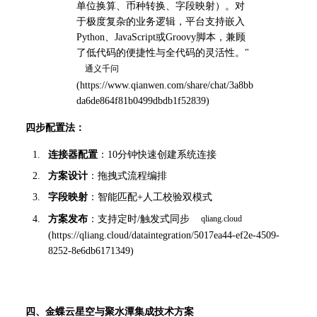
单位换算、币种转换、字段映射）。对
于极度复杂的业务逻辑，平台支持嵌入
Python、JavaScript或Groovy脚本，兼顾
了低代码的便捷性与全代码的灵活性。" 
(
https://www.qianwen.com/share/chat/3a8bb
da6de864f81b0499dbdb1f52839
)
四步配置法：
连接器配置
：10分钟快速创建系统连接
方案设计
：拖拽式流程编排
字段映射
：智能匹配+人工校验双模式
方案发布
：支持定时/触发式同步 
(
https://qliang.cloud/dataintegration/5017ea44-ef2e-4509-
8252-8e6db6171349
)
四、金蝶云星空与聚水潭集成技术方案