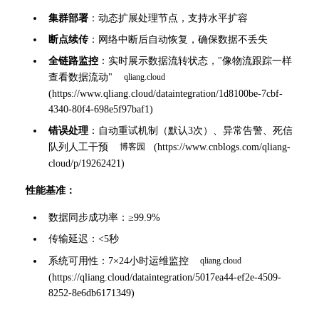
集群部署
：动态扩展处理节点，支持水平扩容
断点续传
：网络中断后自动恢复，确保数据不丢失
全链路监控
：实时展示数据流转状态，"像物流跟踪一样
查看数据流动" 
(
https://www.qliang.cloud/dataintegration/1d8100be-7cbf-
4340-80f4-698e5f97baf1
)
错误处理
：自动重试机制（默认3次）、异常告警、死信
队列人工干预 
(
https://www.cnblogs.com/qliang-
cloud/p/19262421
)
性能基准：
数据同步成功率：≥99.9%
传输延迟：<5秒
系统可用性：7×24小时运维监控 
(
https://qliang.cloud/dataintegration/5017ea44-ef2e-4509-
8252-8e6db6171349
)