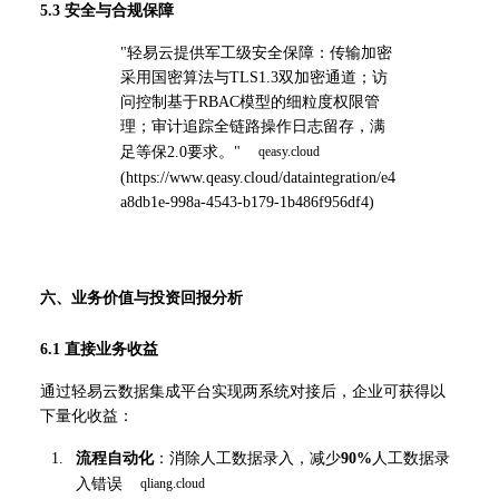
5.3 安全与合规保障
"轻易云提供军工级安全保障：传输加密
采用国密算法与TLS1.3双加密通道；访
问控制基于RBAC模型的细粒度权限管
理；审计追踪全链路操作日志留存，满
足等保2.0要求。" 
(
https://www.qeasy.cloud/dataintegration/e4
a8db1e-998a-4543-b179-1b486f956df4
)
六、业务价值与投资回报分析
6.1 直接业务收益
通过轻易云数据集成平台实现两系统对接后，企业可获得以
下量化收益：
流程自动化
：消除人工数据录入，减少
90%
人工数据录
入错误 