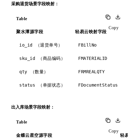
采购退货场景字段映射：
Table
Copy
聚水潭源字段
轻易云映射字段
金
io_id
FBillNo
单
（退货单号）
sku_id
FMATERIALID
物
（商品编码）
qty
FRMREALQTY
实
（数量）
status
FDocumentStatus
单
（单据状态）
出入库场景字段映射：
Table
Copy
金蝶云星空源字段
轻易云转