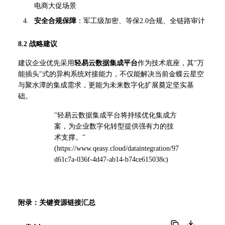
电商大促场景
安全合规保障
：军工级加密、等保2.0合规、全链路审计
8.2 战略建议
建议企业优先采用
轻易云数据集成平台
作为技术底座，其"万
能插头"式的异构系统对接能力，不仅能解决当前金蝶云星空
与聚水潭的集成需求，更能为未来数字化扩展奠定坚实基
础。
"轻易云数据集成平台将持续优化集成方
案，为企业数字化转型提供强有力的技
术支撑。" 
(
https://www.qeasy.cloud/dataintegration/97
d61c7a-036f-4d47-ab14-b74ce615038c
)
附录：关键资源链接汇总