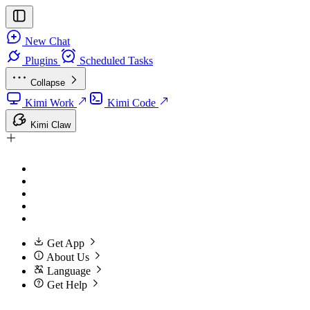
New Chat
Plugins
Scheduled Tasks
Collapse
Kimi Work
Kimi Code
Kimi Claw
Get App
About Us
Language
Get Help