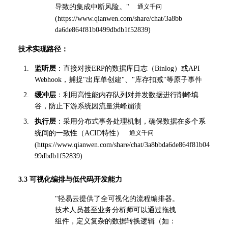
导致的集成中断风险。" 
(
https://www.qianwen.com/share/chat/3a8bb
da6de864f81b0499dbdb1f52839
)
技术实现路径：
监听层
：直接对接ERP的数据库日志（Binlog）或API 
Webhook，捕捉"出库单创建"、"库存扣减"等原子事件
缓冲层
：利用高性能内存队列对并发数据进行削峰填
谷，防止下游系统因流量洪峰崩溃
执行层
：采用分布式事务处理机制，确保数据在多个系
统间的一致性（ACID特性）
(
https://www.qianwen.com/share/chat/3a8bbda6de864f81b04
99dbdb1f52839
)
3.3 可视化编排与低代码开发能力
"轻易云提供了全可视化的流程编排器。
技术人员甚至业务分析师可以通过拖拽
组件，定义复杂的数据转换逻辑（如：