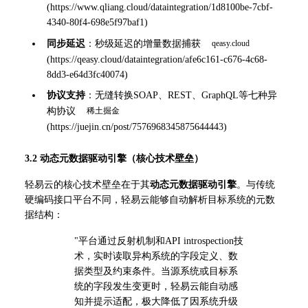
(
https://www.qliang.cloud/dataintegration/1d8100be-7cbf-
4340-80f4-698e5f97baf1
)
同步延迟
：秒级延迟的增量数据捕获 
(
https://qeasy.cloud/dataintegration/afe6c161-c676-4c68-
8dd3-e64d3fc40074
)
协议支持
：无缝转换SOAP、REST、GraphQL等七种异
构协议 
(
https://juejin.cn/post/7576968345875644443
)
3.2 动态元数据驱动引擎（核心技术壁垒）
轻易云的核心技术壁垒在于其
动态元数据驱动引擎
。与传统
硬编码接口平台不同，轻易云能够自动解析目标系统的元数
据结构：
"平台通过反射机制和API introspection技
术，实时读取异构系统的字段定义、数
据类型及约束条件。当源系统或目标系
统的字段发生变更时，轻易云能自动感
知并提示适配，极大降低了因系统升级