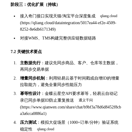
阶段三：优化扩展（持续）
接入奇门接口实现天猫/淘宝平台深度集成 
(
https://qliang.cloud/dataintegration/5017ea44-ef2e-4509-
8252-8e6db6171349
)
对接WMS、TMS构建完整供应链数据链路
7.2 关键技术要点
主数据先行
：建议先同步商品、客户、仓库等主数据，
再同步交易单据
增量同步机制
：利用轻易云基于时间戳或自增ID的增量
拉取能力，避免全量同步性能压力
幂等性设计
：金蝶云星空API要求幂等，轻易云自动记
录已同步单据ID防止重复推送 
(
https://www.qianwen.com/share/chat/b9bf3a78d6d8452f8cb
a3a6cca0886a1
)
压力测试
：模拟大促场景（1000+订单/分钟）验证系统
稳定性 