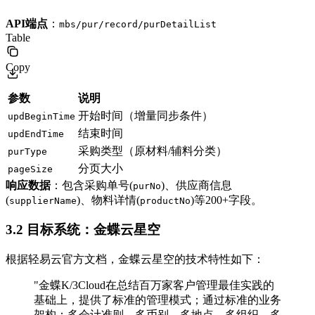
API端点
：
mbs/pur/record/purDetailList
Table
Copy
参数
说明
开始时间（增量同步条件）
updBeginTime
结束时间
updEndTime
采购类型（原材料/辅料分类）
purType
分页大小
pageSize
响应数据
：包含采购单号(
)、供应商信息
purNo
(
)、物料详情(
)等200+字段
。
supplierName
productNo
3.2 目标系统：金蝶云星空
根据轻易云官方文档，金蝶云星空的技术特性如下
：
"金蝶K/3Cloud在总结百万家客户管理最佳实践的
基础上，提供了标准的管理模式；通过标准的业务
架构：多会计准则、多币别、多地点、多组织、多