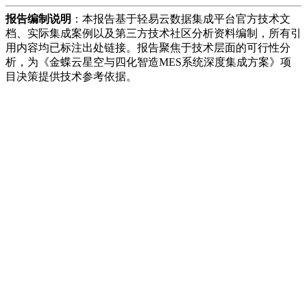
报告编制说明
：本报告基于轻易云数据集成平台官方技术文
档、实际集成案例以及第三方技术社区分析资料编制，所有引
用内容均已标注出处链接。报告聚焦于技术层面的可行性分
析，为《金蝶云星空与四化智造MES系统深度集成方案》项
目决策提供技术参考依据。