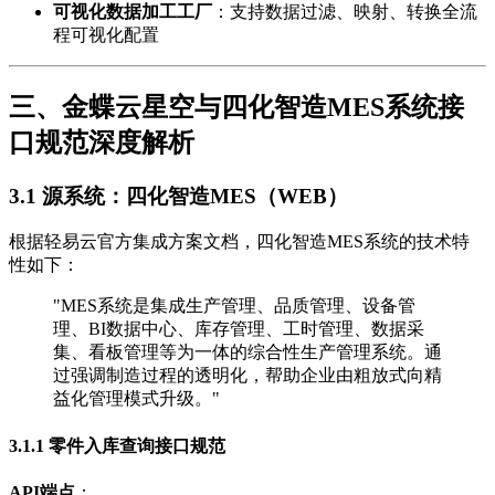
可视化数据加工工厂
：支持数据过滤、映射、转换全流
程可视化配置
三、金蝶云星空与四化智造MES系统接
口规范深度解析
3.1 源系统：四化智造MES（WEB）
根据轻易云官方集成方案文档，四化智造MES系统的技术特
性如下
：
"MES系统是集成生产管理、品质管理、设备管
理、BI数据中心、库存管理、工时管理、数据采
集、看板管理等为一体的综合性生产管理系统。通
过强调制造过程的透明化，帮助企业由粗放式向精
益化管理模式升级。"
3.1.1 零件入库查询接口规范
API端点
：