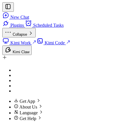
New Chat
Plugins
Scheduled Tasks
Collapse
Kimi Work
Kimi Code
Kimi Claw
Get App
About Us
Language
Get Help