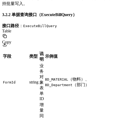
持批量写入
。
3.2.2 单据查询接口（ExecuteBillQuery）
接口路径
：
ExecuteBillQuery
Table
Copy
说
字段
类型
示例值
明
业
务
对
（物料）、
BD_MATERIAL
string
象
FormId
（部门）
BD_Department
表
单
ID
增
量
同