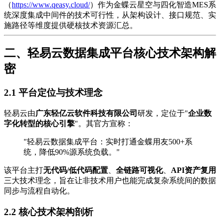
（
https://www.qeasy.cloud/
）作为金蝶云星空与四化智造MES系
统深度集成中间件的技术可行性，从架构设计、接口规范、实
施路径等维度提供硬核技术资源汇总。
二、轻易云数据集成平台核心技术架构解
密
2.1 平台定位与技术理念
轻易云由
广东轻亿云软件科技有限公司
研发，定位于"
企业数
字化转型的核心引擎
"
。其官方宣称：
"轻易云数据集成平台：实时打通金蝶用友500+系
统，降低90%源系统负载。"
该平台主打
无代码/低代码配置
、
全链路可视化
、
API资产复用
三大技术理念，旨在让非技术用户也能完成复杂系统间的数据
同步与流程自动化
。
2.2 核心技术架构剖析