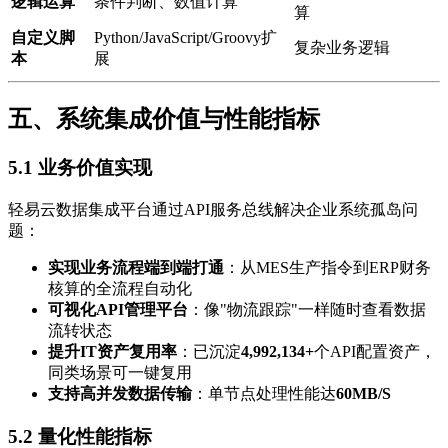
逻辑运算
条件判断、数值计算
算
自定义脚
Python/JavaScript/Groovy扩
复杂业务逻辑
本
展
五、系统集成价值与性能指标
5.1 业务价值实现
轻易云数据集成平台通过API服务总线解决企业系统孤岛问
题
：
实现业务流程端到端打通
：从MES生产指令到ERP财务
核算的全流程自动化
可视化API管理平台
：像"物流跟踪"一样随时查看数据
流转状态
提升IT资产复用率
：已沉淀
4,992,134+
个API配置资产，
同类场景可一键复用
支持高并发数据传输
：单节点处理性能达
60MB/S
5.2 量化性能指标