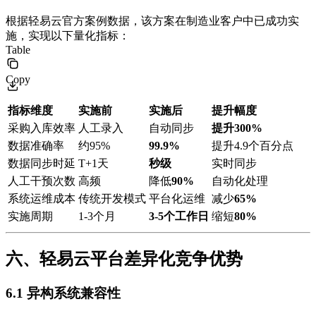
根据轻易云官方案例数据，该方案在制造业客户中已成功实
施，实现以下量化指标
：
Table
Copy
指标维度
实施前
实施后
提升幅度
采购入库效率
人工录入
自动同步
提升300%
数据准确率
约95%
99.9%
提升4.9个百分点
数据同步时延
T+1天
秒级
实时同步
人工干预次数
高频
降低
90%
自动化处理
系统运维成本
传统开发模式
平台化运维
减少
65%
实施周期
1-3个月
3-5个工作日
缩短
80%
六、轻易云平台差异化竞争优势
6.1 异构系统兼容性