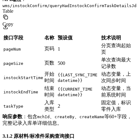
wms/instockConfirm/queryHadInstockConfirmTaskDetailsJd
Table
Copy
接口字段
名称
预设值
技术说明
分页查询起始
页码
1
pageNum
页
单次查询最大
页数
500
pageSize
记录数
开始
动态变量，上
{{LAST_SYNC_TIME
instockStartTime
时间
次同步时间
datetime}}
结束
动态变量，当
{{CURRENT_TIME
instockEndTime
时间
前系统时间
datetime}}
入库
固定值，标识
2
taskType
类型
零件入库
响应参数
：包含
、
、
等60+字段，
mchId
createBy
createName
完整记录入库单详细信息
。
3.1.2 原材料/标准件采购查询接口