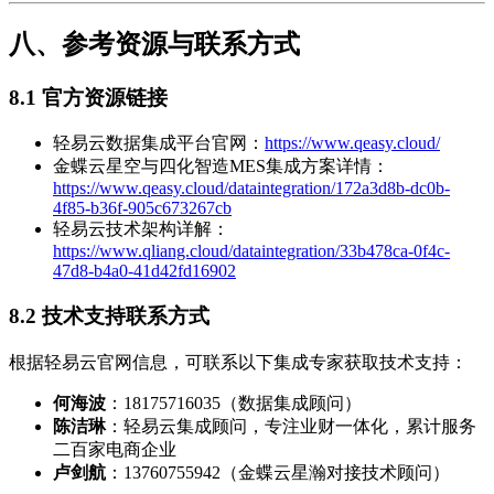
八、参考资源与联系方式
8.1 官方资源链接
轻易云数据集成平台官网：
https://www.qeasy.cloud/
金蝶云星空与四化智造MES集成方案详情：
https://www.qeasy.cloud/dataintegration/172a3d8b-dc0b-
4f85-b36f-905c673267cb
轻易云技术架构详解：
https://www.qliang.cloud/dataintegration/33b478ca-0f4c-
47d8-b4a0-41d42fd16902
8.2 技术支持联系方式
根据轻易云官网信息，可联系以下集成专家获取技术支持
：
何海波
：18175716035（数据集成顾问）
陈洁琳
：轻易云集成顾问，专注业财一体化，累计服务
二百家电商企业
卢剑航
：13760755942（金蝶云星瀚对接技术顾问）