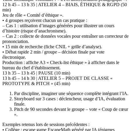
12 h 45 – 13 h 35 | ATELIER 4 – BIAIS, ÉTHIQUE & RGPD (50
min)
Jeu de rôle « Comité d’éthique ».
• 4 groupes reçoivent chacun un cas pratique :
– Cas 1 : utilisation d’images générées pour illustrer un cours
d’histoire (risque d’anachronisme).
– Cas 2 : collecte de données vocales pour entraîner un correcteur de
prononciation.
• 15 min de recherche (fiche CNIL + grille d’analyse).
• Débat rapide 2 min / groupe – décision finale par vote
électronique.
Production : affiche A3 « Check-list éthique » à afficher dans le
bureau du chef d’établissement.
13 h 35 – 13 h 45 | PAUSE (10 min)
13 h 45 – 14 h 30 | ATELIER 5 – PROJET DE CLASSE «
PROTOTYPE & PITCH » (45 min)
Par discipline, imaginer une séquence complète intégrant l’IA.
Storyboard sur 3 cases : déclencheur, usage d’IA, évaluation
finale.
Pitch de 90 secondes devant le groupe – vote « Coup de cœur
».
Exemples retenus lors de sessions précédentes :
• Collège : escape game EscapeMath généré par IA (énigmes