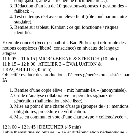
conjugaison, aide à la recherche documentaire…).
Rédaction d’un jeu de 10 questions-réponses + gestion des «
fallback ».
Test en temps réel avec un élève fictif (rôle joué par un autre
stagiaire).
Remise sur tableau Kanban : ce qui fonctionne / risques
identifiés.
Exemple concret (lycée) : chatbot « Bac Philo » qui reformule des
notions complexes (liberté, conscience) en niveaux de langage
adaptés.
11 h 05 – 11 h 15 | MICRO-BREAK & STRETCH (10 min)
11 h 15 – 12 h 00 | ATELIER 3 – ÉVALUATION &
TRAÇABILITÉ (45 min)
Objectif : évaluer des productions d’élèves générées ou assistées par
IA.
Remise d’une copie élève « mix humain-IA » (anonymisée).
Grille d’analyse collaborative : repérer les signaux de
génération (hallucination, style lisse).
Mise au point d’une charte d’usage (groupes de 4) : mentions
obligatoires, procédure de vérification.
Mise en commun et vote d’une charte-type « collège/lycée ».
12 h 00 – 12 h 45 | DÉJEUNER (45 min)
Table thématique volontaire : « IA et différenciation pédagogique ».