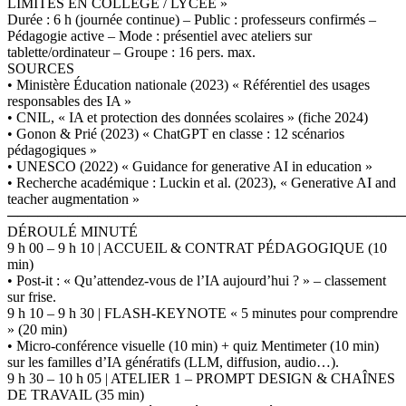
LIMITES EN COLLÈGE / LYCÉE »
Durée : 6 h (journée continue) – Public : professeurs confirmés –
Pédagogie active – Mode : présentiel avec ateliers sur
tablette/ordinateur – Groupe : 16 pers. max.
SOURCES
• Ministère Éducation nationale (2023) « Référentiel des usages
responsables des IA »
• CNIL, « IA et protection des données scolaires » (fiche 2024)
• Gonon & Prié (2023) « ChatGPT en classe : 12 scénarios
pédagogiques »
• UNESCO (2022) « Guidance for generative AI in education »
• Recherche académique : Luckin et al. (2023), « Generative AI and
teacher augmentation »
────────────────────────────────────────
DÉROULÉ MINUTÉ
9 h 00 – 9 h 10 | ACCUEIL & CONTRAT PÉDAGOGIQUE (10
min)
• Post-it : « Qu’attendez-vous de l’IA aujourd’hui ? » – classement
sur frise.
9 h 10 – 9 h 30 | FLASH-KEYNOTE « 5 minutes pour comprendre
» (20 min)
• Micro-conférence visuelle (10 min) + quiz Mentimeter (10 min)
sur les familles d’IA génératifs (LLM, diffusion, audio…).
9 h 30 – 10 h 05 | ATELIER 1 – PROMPT DESIGN & CHAÎNES
DE TRAVAIL (35 min)