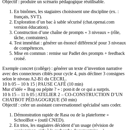
Objectif : produire un scénario pédagogique réutilisable.
En binômes, les stagiaires choisissent une discipline (ex. :
français, SVT).
Exploration d’un bac à sable sécurisé (chat.openai.com
version éducation).
Construction d’une chaîne de prompts « 3 niveaux » (rôle,
tâche, contraintes).
Test immédiat : générer un énoncé différencié pour 3 niveaux
de compétences.
Mise en commun : remise sur Padlet des prompts + feedback
croisé.
Exemple concret (collège) : générer un texte d’invention narrative
avec des connecteurs ciblés pour cycle 4, puis décliner 3 consignes
selon le niveau A2-B1 du CECRL.
10 h 05 – 10 h 15 | PAUSE CAFÉ (10 min)
Mur d’idée « Bug ou pépite ? » : post-it de ce qui a surpris.
10 h 15 – 11 h 05 | ATELIER 2 – CO-CONSTRUCTION D’UN
CHATBOT PÉDAGOGIQUE (50 min)
Objectif : créer un assistant conversationnel spécialisé sans coder.
Démonstration rapide de Rasa ou de la plateforme «
SchoolBot » (outil CNED).
En trios, les stagiaires décident d’un usage (révision de