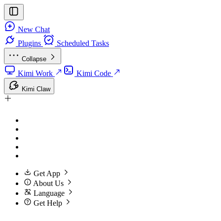
New Chat
Plugins
Scheduled Tasks
Collapse
Kimi Work
Kimi Code
Kimi Claw
Get App
About Us
Language
Get Help