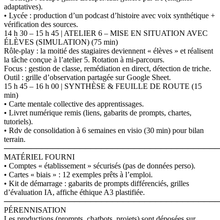
adaptatives).
• Lycée : production d’un podcast d’histoire avec voix synthétique +
vérification des sources.
14 h 30 – 15 h 45 | ATELIER 6 – MISE EN SITUATION AVEC
ÉLÈVES (SIMULATION) (75 min)
Rôle-play : la moitié des stagiaires deviennent « élèves » et réalisent
la tâche conçue à l’atelier 5. Rotation à mi-parcours.
Focus : gestion de classe, remédiation en direct, détection de triche.
Outil : grille d’observation partagée sur Google Sheet.
15 h 45 – 16 h 00 | SYNTHÈSE & FEUILLE DE ROUTE (15
min)
• Carte mentale collective des apprentissages.
• Livret numérique remis (liens, gabarits de prompts, chartes,
tutoriels).
• Rdv de consolidation à 6 semaines en visio (30 min) pour bilan
terrain.
────────────────────────────────────────
MATÉRIEL FOURNI
• Comptes « établissement » sécurisés (pas de données perso).
• Cartes « biais » : 12 exemples prêts à l’emploi.
• Kit de démarrage : gabarits de prompts différenciés, grilles
d’évaluation IA, affiche éthique A3 plastifiée.
────────────────────────────────────────
PÉRENNISATION
Les productions (prompts, chatbots, projets) sont déposées sur