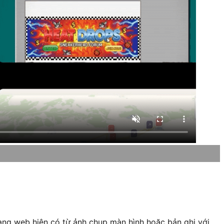
rang web hiện có từ ảnh chụp màn hình hoặc bản ghi với