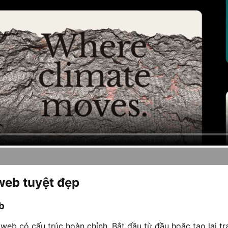
 web tuyệt đẹp
b
web có cấu trúc hoàn chỉnh. Bắt đầu từ đầu hoặc tạo lại t