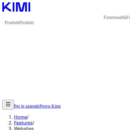
Funzionalità
F
Prodotti
Prodotti
Per le aziende
Prova Kimi
Home
/
Features
/
Websites