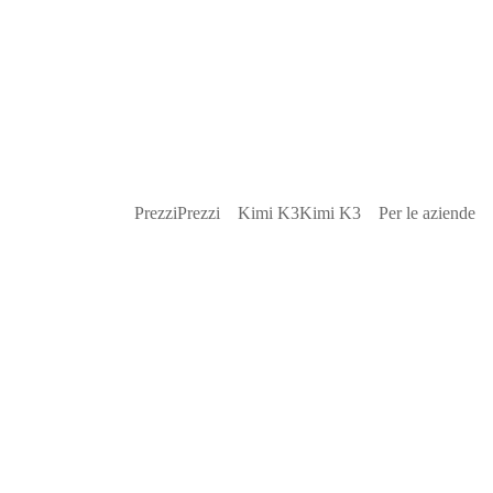
Prezzi
Prezzi
Kimi K3
Kimi K3
Per le aziende