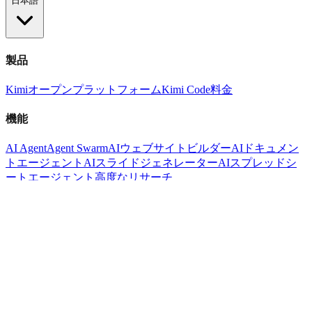
日本語
製品
Kimi
オープンプラットフォーム
Kimi Code
料金
機能
AI Agent
Agent Swarm
AIウェブサイトビルダー
AIドキュメン
トエージェント
AIスライドジェネレーター
AIスプレッドシ
ートエージェント
高度なリサーチ
生成機能
AI Python ジェネレーター
AI C++ ジェネレーター
AI HTML
ジェネレーター
AI Java ジェネレーター
AI JS ジェネレーター
AI Rust ジェネレーター
会社