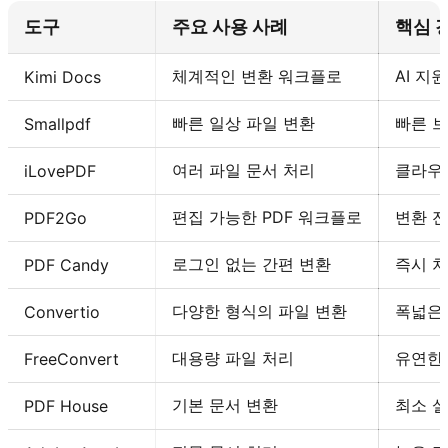
도구
주요 사용 사례
핵심 
체계적인 변환 워크플로
AI 지
Kimi Docs
빠른 일상 파일 변환
빠른 
Smallpdf
여러 파일 문서 처리
클라우
iLovePDF
편집 가능한 PDF 워크플로
변환 전
PDF2Go
로그인 없는 간편 변환
즉시 처
PDF Candy
다양한 형식의 파일 변환
폭넓은
Convertio
대용량 파일 처리
유연한 
FreeConvert
기본 문서 변환
최소 
PDF House