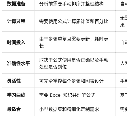
数据准备
分析前需要手动排序并整理结构
自
无
计算过程
需要使用公式计算累计值和百分比
果
由于步骤重复且需要更新，耗时更
时间投入
自
长
取决于公式使用是否正确以及手动
准确性水平
人
处理是否到位
灵活性
可完全掌控每个步骤和图表设计
手
学习曲线
需要 Excel 知识并理解公式
基
最适合
小型数据集和精细化定制需求
需
试用 Kimi 表格