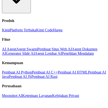
Produk
Kimi
Platform Terbuka
Kimi Code
Harga
Fitur
AI Agent
Agent Swarm
Pembuat Situs Web AI
Agent Dokumen
AI
Generator Slide AI
Agent Lembar AI
Penelitian Mendalam
Kemampuan
Pembuat AI Python
Pembuat AI C++
Pembuat AI HTML
Pembuat AI
Java
Pembuat AI JS
Pembuat AI Rust
Perusahaan
Moonshot AI
Ketentuan Layanan
Kebijakan Privasi