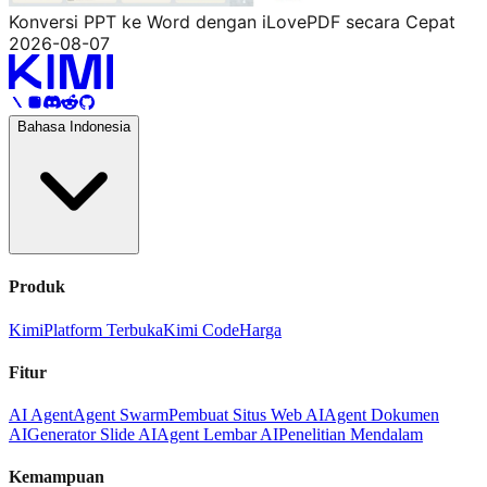
Konversi PPT ke Word dengan iLovePDF secara Cepat
2026-08-07
Bahasa Indonesia
Produk
Kimi
Platform Terbuka
Kimi Code
Harga
Fitur
AI Agent
Agent Swarm
Pembuat Situs Web AI
Agent Dokumen
AI
Generator Slide AI
Agent Lembar AI
Penelitian Mendalam
Kemampuan