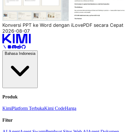
Konversi PPT ke Word dengan iLovePDF secara Cepat
2026-08-07
Bahasa Indonesia
Produk
Kimi
Platform Terbuka
Kimi Code
Harga
Fitur
AI Agent
Agent Swarm
Pembuat Situs Web AI
Agent Dokumen