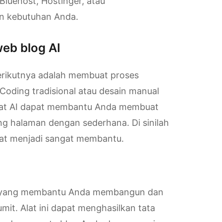
luehost, Hostinger, atau
an kebutuhan Anda.
web blog AI
berikutnya adalah membuat proses
oding tradisional atau desain manual
lat AI dapat membantu Anda membuat
ng halaman dengan sederhana. Di sinilah
pat menjadi sangat membantu.
yang membantu Anda membangun dan
it. Alat ini dapat menghasilkan tata