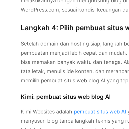
melakukannya dengan menghosting blog di B
WordPress.com, sesuai kondisi keuangan d
Langkah 4: Pilih pembuat situs 
Setelah domain dan hosting siap, langkah 
pembuatan menjadi lebih cepat dan mudah. C
bisa memakan banyak waktu dan tenaga. A
tata letak, menulis ide konten, dan meranca
memilih pembuat situs web blog AI yang te
Kimi: pembuat situs web blog AI
Kimi Websites adalah
pembuat situs web AI
menyusun blog tanpa langkah teknis yang rum