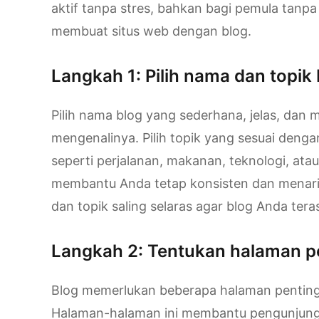
aktif tanpa stres, bahkan bagi pemula tanp
membuat situs web dengan blog.
Langkah 1: Pilih nama dan topik 
Pilih nama blog yang sederhana, jelas, dan 
mengenalinya. Pilih topik yang sesuai denga
seperti perjalanan, makanan, teknologi, ata
membantu Anda tetap konsisten dan menari
dan topik saling selaras agar blog Anda teras
Langkah 2: Tentukan halaman p
Blog memerlukan beberapa halaman penting a
Halaman-halaman ini membantu pengunjung