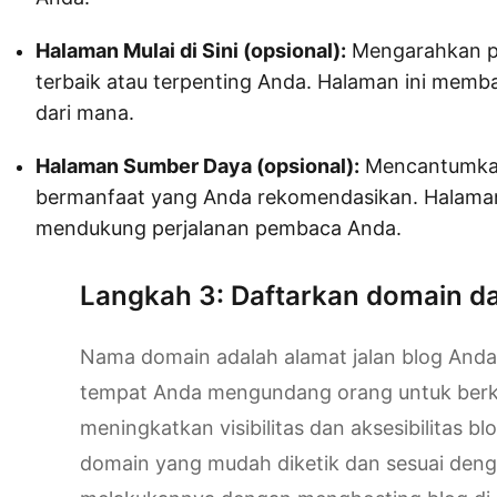
Halaman Mulai di Sini (opsional):
Mengarahkan pe
terbaik atau terpenting Anda. Halaman ini mem
dari mana.
Halaman Sumber Daya (opsional):
Mencantumkan 
bermanfaat yang Anda rekomendasikan. Halaman
mendukung perjalanan pembaca Anda.
Langkah 3: Daftarkan domain da
Nama domain adalah alamat jalan blog Anda 
tempat Anda mengundang orang untuk berk
meningkatkan visibilitas dan aksesibilitas b
domain yang mudah diketik dan sesuai deng