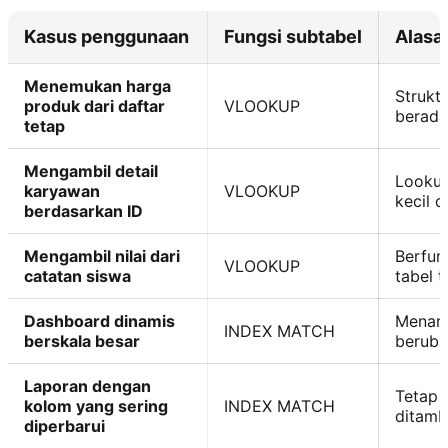
Kasus penggunaan
Fungsi subtabel
Alasa
Menemukan harga
Strukt
produk dari daftar
VLOOKUP
berada
tetap
Mengambil detail
Lookup
karyawan
VLOOKUP
kecil 
berdasarkan ID
Mengambil nilai dari
Berfung
VLOOKUP
catatan siswa
tabel 
Dashboard dinamis
Menang
INDEX MATCH
berskala besar
beruba
Laporan dengan
Tetap 
kolom yang sering
INDEX MATCH
ditam
diperbarui