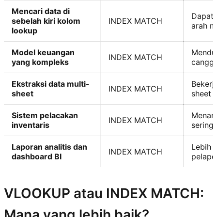
Mencari data di
Dapat 
sebelah kiri kolom
INDEX MATCH
arah m
lookup
Model keuangan
Menduk
INDEX MATCH
yang kompleks
canggi
Ekstraksi data multi-
Bekerja
INDEX MATCH
sheet
sheet 
Sistem pelacakan
Menang
INDEX MATCH
inventaris
sering 
Laporan analitis dan
Lebih 
INDEX MATCH
dashboard BI
pelapo
VLOOKUP atau INDEX MATCH:
Mana yang lebih baik?