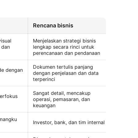
Rencana bisnis
Elevato
isual
Menjelaskan strategi bisnis
Memberi
r dan
lengkap secara rinci untuk
yang ce
perencanaan dan pendanaan
percaka
Dokumen tertulis panjang
ide dengan
Pesan li
dengan penjelasan dan data
30–60 d
terperinci
Sangat detail, mencakup
berfokus
Sangat s
operasi, pemasaran, dan
dan nil
keuangan
emangku
Siapa s
Investor, bank, dan tim internal
kontak 