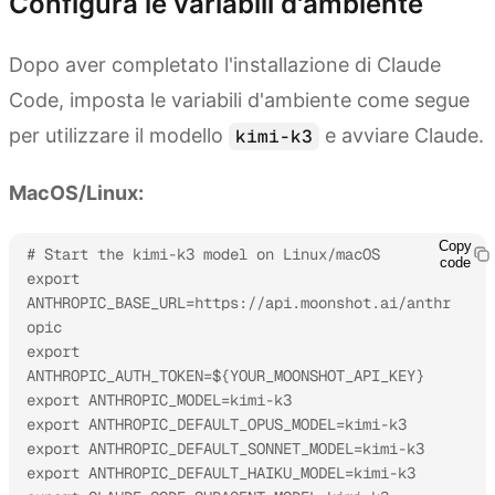
Configura le variabili d'ambiente
Dopo aver completato l'installazione di Claude
Code, imposta le variabili d'ambiente come segue
per utilizzare il modello
e avviare Claude.
kimi-k3
MacOS/Linux:
Copy
# Start the kimi-k3 model on Linux/macOS

code
export 
ANTHROPIC_BASE_URL=https://api.moonshot.ai/anthr
opic

export 
ANTHROPIC_AUTH_TOKEN=${YOUR_MOONSHOT_API_KEY}

export ANTHROPIC_MODEL=kimi-k3

export ANTHROPIC_DEFAULT_OPUS_MODEL=kimi-k3

export ANTHROPIC_DEFAULT_SONNET_MODEL=kimi-k3

export ANTHROPIC_DEFAULT_HAIKU_MODEL=kimi-k3
