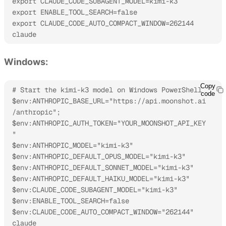
export CLAUDE_CODE_SUBAGENT_MODEL=kimi-k3

export ENABLE_TOOL_SEARCH=false

export CLAUDE_CODE_AUTO_COMPACT_WINDOW=262144

claude
Windows:
Copy
# Start the kimi-k3 model on Windows PowerShell

code
$env:ANTHROPIC_BASE_URL="https://api.moonshot.ai
/anthropic";

$env:ANTHROPIC_AUTH_TOKEN="YOUR_MOONSHOT_API_KEY
"

$env:ANTHROPIC_MODEL="kimi-k3"

$env:ANTHROPIC_DEFAULT_OPUS_MODEL="kimi-k3"

$env:ANTHROPIC_DEFAULT_SONNET_MODEL="kimi-k3"

$env:ANTHROPIC_DEFAULT_HAIKU_MODEL="kimi-k3"

$env:CLAUDE_CODE_SUBAGENT_MODEL="kimi-k3"

$env:ENABLE_TOOL_SEARCH=false

$env:CLAUDE_CODE_AUTO_COMPACT_WINDOW="262144"

claude