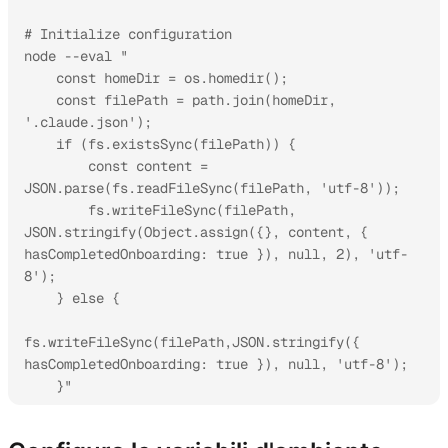
# Initialize configuration

node --eval "

    const homeDir = os.homedir(); 

    const filePath = path.join(homeDir, 
'.claude.json');

    if (fs.existsSync(filePath)) {

        const content = 
JSON.parse(fs.readFileSync(filePath, 'utf-8'));

        fs.writeFileSync(filePath, 
JSON.stringify(Object.assign({}, content, { 
hasCompletedOnboarding: true }), null, 2), 'utf-
8');

    } else {

fs.writeFileSync(filePath,JSON.stringify({ 
hasCompletedOnboarding: true }), null, 'utf-8');

    }"