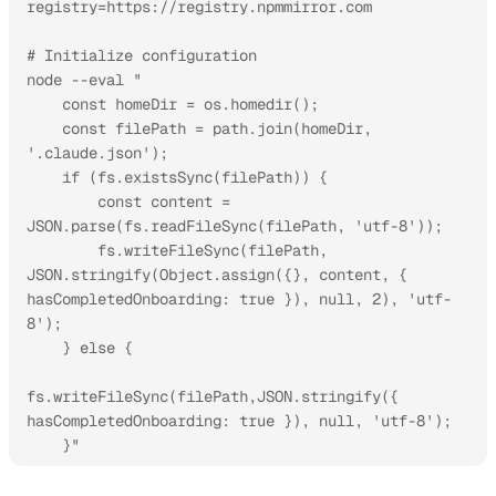
registry=https://registry.npmmirror.com

# Initialize configuration

node --eval "

    const homeDir = os.homedir(); 

    const filePath = path.join(homeDir, 
'.claude.json');

    if (fs.existsSync(filePath)) {

        const content = 
JSON.parse(fs.readFileSync(filePath, 'utf-8'));

        fs.writeFileSync(filePath, 
JSON.stringify(Object.assign({}, content, { 
hasCompletedOnboarding: true }), null, 2), 'utf-
8');

    } else {

fs.writeFileSync(filePath,JSON.stringify({ 
hasCompletedOnboarding: true }), null, 'utf-8');

    }"