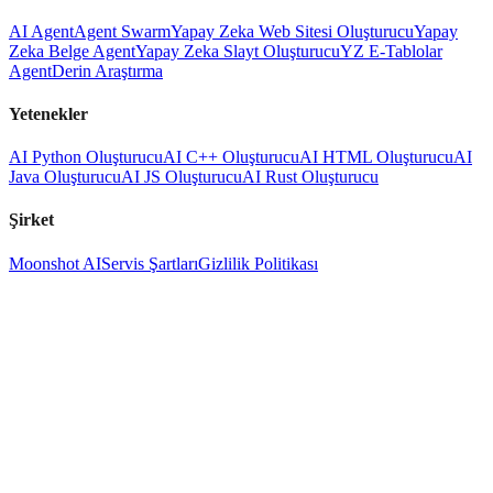
AI Agent
Agent Swarm
Yapay Zeka Web Sitesi Oluşturucu
Yapay
Zeka Belge Agent
Yapay Zeka Slayt Oluşturucu
YZ E-Tablolar
Agent
Derin Araştırma
Yetenekler
AI Python Oluşturucu
AI C++ Oluşturucu
AI HTML Oluşturucu
AI
Java Oluşturucu
AI JS Oluşturucu
AI Rust Oluşturucu
Şirket
Moonshot AI
Servis Şartları
Gizlilik Politikası