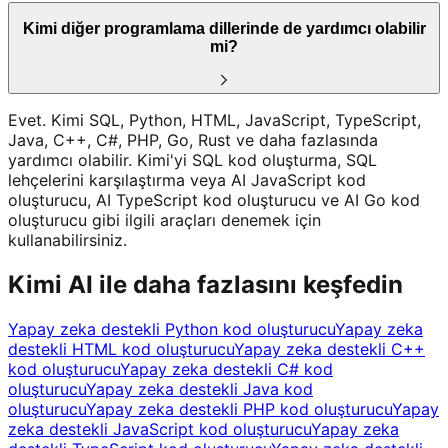
Kimi diğer programlama dillerinde de yardımcı olabilir
mi?
Evet. Kimi SQL, Python, HTML, JavaScript, TypeScript,
Java, C++, C#, PHP, Go, Rust ve daha fazlasında
yardımcı olabilir. Kimi'yi SQL kod oluşturma, SQL
lehçelerini karşılaştırma veya AI JavaScript kod
oluşturucu, AI TypeScript kod oluşturucu ve AI Go kod
oluşturucu gibi ilgili araçları denemek için
kullanabilirsiniz.
Kimi AI ile daha fazlasını keşfedin
Yapay zeka destekli Python kod oluşturucu
Yapay zeka
destekli HTML kod oluşturucu
Yapay zeka destekli C++
kod oluşturucu
Yapay zeka destekli C# kod
oluşturucu
Yapay zeka destekli Java kod
oluşturucu
Yapay zeka destekli PHP kod oluşturucu
Yapay
zeka destekli JavaScript kod oluşturucu
Yapay zeka