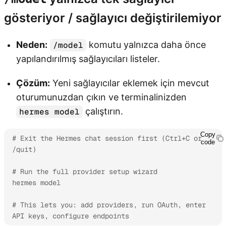
gösteriyor / sağlayıcı değiştirilemiyor
Neden:
komutu yalnızca daha önce
/model
yapılandırılmış sağlayıcıları listeler.
Çözüm:
Yeni sağlayıcılar eklemek için mevcut
oturumunuzdan çıkın ve terminalinizden
çalıştırın.
hermes model
Copy
# Exit the Hermes chat session first (Ctrl+C or 
code
/quit)

# Run the full provider setup wizard

hermes model

# This lets you: add providers, run OAuth, enter 
API keys, configure endpoints