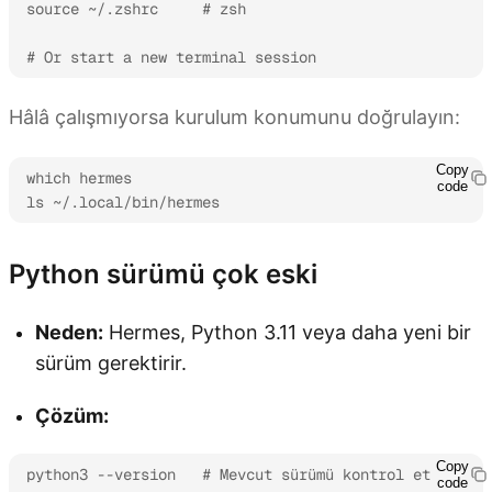
source ~/.zshrc     # zsh

# Or start a new terminal session
Hâlâ çalışmıyorsa kurulum konumunu doğrulayın:
Copy
which hermes

code
ls ~/.local/bin/hermes
Python sürümü çok eski
Neden:
Hermes, Python 3.11 veya daha yeni bir
sürüm gerektirir.
Çözüm:
Copy
python3 --version   # Mevcut sürümü kontrol et

code