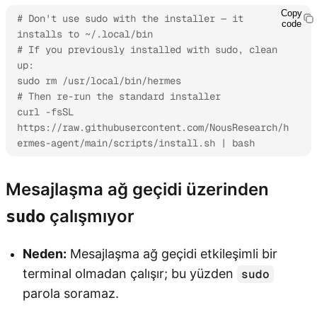
Copy
# Don't use sudo with the installer — it 
code
installs to ~/.local/bin

# If you previously installed with sudo, clean 
up:

sudo rm /usr/local/bin/hermes

# Then re-run the standard installer

curl -fsSL 
https://raw.githubusercontent.com/NousResearch/h
ermes-agent/main/scripts/install.sh | bash
Mesajlaşma ağ geçidi üzerinden
çalışmıyor
sudo
Neden:
Mesajlaşma ağ geçidi etkileşimli bir
terminal olmadan çalışır; bu yüzden
sudo
parola soramaz.