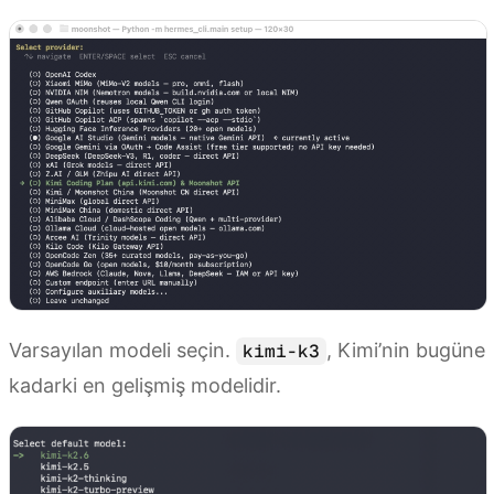
Varsayılan modeli seçin.
, Kimi’nin bugüne
kimi-k3
kadarki en gelişmiş modelidir.