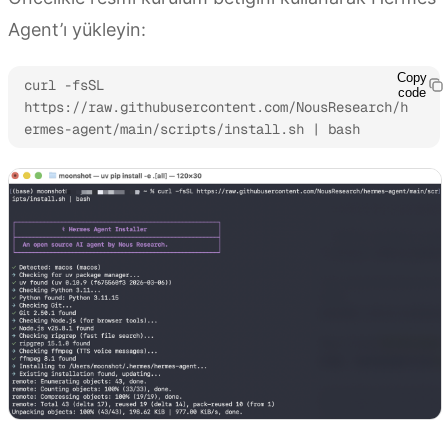
Agent’ı yükleyin:
Copy
curl -fsSL 
code
https://raw.githubusercontent.com/NousResearch/h
ermes-agent/main/scripts/install.sh | bash