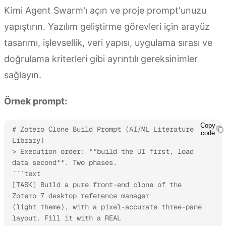
Kimi Agent Swarm'ı açın ve proje prompt'unuzu
yapıştırın. Yazılım geliştirme görevleri için arayüz
tasarımı, işlevsellik, veri yapısı, uygulama sırası ve
doğrulama kriterleri gibi ayrıntılı gereksinimler
sağlayın.
Örnek prompt:
Copy
# Zotero Clone Build Prompt (AI/ML Literature 
code
Library)

> Execution order: **build the UI first, load 
data second**. Two phases.

```text

[TASK] Build a pure front-end clone of the 
Zotero 7 desktop reference manager

(light theme), with a pixel-accurate three-pane 
layout. Fill it with a REAL
