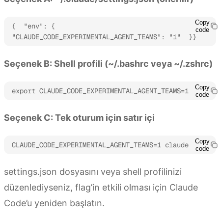
Copy
{  "env": {    
code
"CLAUDE_CODE_EXPERIMENTAL_AGENT_TEAMS": "1"  }}
Seçenek B: Shell profili (~/.bashrc veya ~/.zshrc)
Copy
export CLAUDE_CODE_EXPERIMENTAL_AGENT_TEAMS=1
code
Seçenek C: Tek oturum için satır içi
Copy
CLAUDE_CODE_EXPERIMENTAL_AGENT_TEAMS=1 claude
code
settings.json dosyasını veya shell profilinizi
düzenlediyseniz, flag’in etkili olması için Claude
Code’u yeniden başlatın.