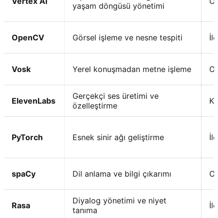
Vertex AI
Or
yaşam döngüsü yönetimi
OpenCV
Görsel işleme ve nesne tespiti
İl
Vosk
Yerel konuşmadan metne işleme
Or
Gerçekçi ses üretimi ve
ElevenLabs
Ko
özelleştirme
PyTorch
Esnek sinir ağı geliştirme
İl
spaCy
Dil anlama ve bilgi çıkarımı
Or
Diyalog yönetimi ve niyet
Rasa
İl
tanıma