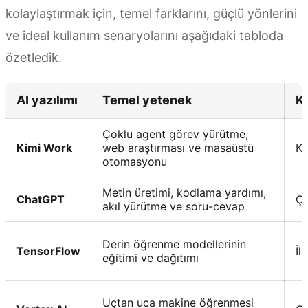
kolaylaştırmak için, temel farklarını, güçlü yönlerini
ve ideal kullanım senaryolarını aşağıdaki tabloda
özetledik.
AI yazılımı
Temel yetenek
Ku
Çoklu agent görev yürütme,
Kimi Work
web araştırması ve masaüstü
Ko
otomasyonu
Metin üretimi, kodlama yardımı,
ChatGPT
Ço
akıl yürütme ve soru-cevap
Derin öğrenme modellerinin
TensorFlow
İl
eğitimi ve dağıtımı
Uçtan uca makine öğrenmesi