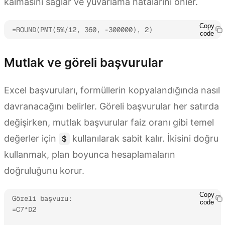
kalmasını sağlar ve yuvarlama hatalarını önler.
Copy
=ROUND(PMT(5%/12, 360, -300000), 2)
code
Mutlak ve göreli başvurular
Excel başvuruları, formüllerin kopyalandığında nasıl
davranacağını belirler. Göreli başvurular her satırda
değişirken, mutlak başvurular faiz oranı gibi temel
değerler için
kullanılarak sabit kalır. İkisini doğru
$
kullanmak, plan boyunca hesaplamaların
doğruluğunu korur.
Copy
Göreli başvuru:

code
=C7*D2
