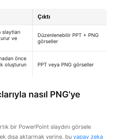
Çıktı
Avan
 slaytları
Düzenlenebilir PPT + PNG
Daha h
turur ve
görseller
otoma
rmadan önce
Daha f
ak oluşturun
PPT veya PNG görseller
tasarı
arıyla nasıl PNG'ye
rtık bir PowerPoint slaydını görsele
 tek dışa aktarmak yerine, bu
yapay zeka