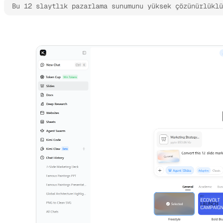
Bu 12 slaytlık pazarlama sunumunu yüksek çözünürlüklü
Kimi Slides'ı Deneyin