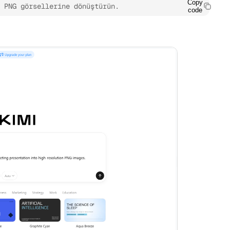
Copy
 PNG görsellerine dönüştürün.
code