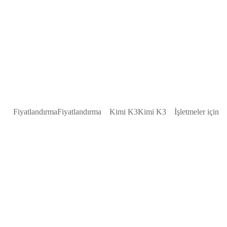
Fiyatlandırma
Fiyatlandırma
Kimi K3
Kimi K3
İşletmeler için