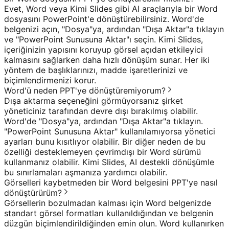
Evet, Word veya Kimi Slides gibi AI araçlarıyla bir Word
dosyasını PowerPoint'e dönüştürebilirsiniz. Word'de
belgenizi açın, "Dosya"ya, ardından "Dışa Aktar"a tıklayın
ve "PowerPoint Sunusuna Aktar"ı seçin. Kimi Slides,
içeriğinizin yapısını koruyup görsel açıdan etkileyici
kalmasını sağlarken daha hızlı dönüşüm sunar. Her iki
yöntem de başlıklarınızı, madde işaretlerinizi ve
biçimlendirmenizi korur.
Word'ü neden PPT'ye dönüştüremiyorum?
Dışa aktarma seçeneğini görmüyorsanız şirket
yöneticiniz tarafından devre dışı bırakılmış olabilir.
Word'de "Dosya"ya, ardından "Dışa Aktar"a tıklayın.
"PowerPoint Sunusuna Aktar" kullanılamıyorsa yönetici
ayarları bunu kısıtlıyor olabilir. Bir diğer neden de bu
özelliği desteklemeyen çevrimdışı bir Word sürümü
kullanmanız olabilir. Kimi Slides, AI destekli dönüşümle
bu sınırlamaları aşmanıza yardımcı olabilir.
Görselleri kaybetmeden bir Word belgesini PPT'ye nasıl
dönüştürürüm?
Görsellerin bozulmadan kalması için Word belgenizde
standart görsel formatları kullanıldığından ve belgenin
düzgün biçimlendirildiğinden emin olun. Word kullanırken