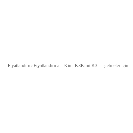
Fiyatlandırma
Fiyatlandırma
Kimi K3
Kimi K3
İşletmeler için