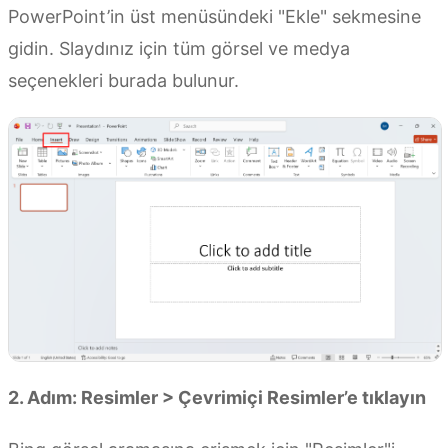
PowerPoint’in üst menüsündeki "Ekle" sekmesine
gidin. Slaydınız için tüm görsel ve medya
seçenekleri burada bulunur.
2. Adım: Resimler > Çevrimiçi Resimler’e tıklayın