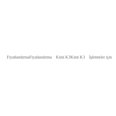
Fiyatlandırma
Fiyatlandırma
Kimi K3
Kimi K3
İşletmeler için