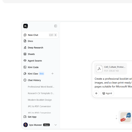
Kimi Docs’u deneyin