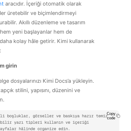
nt
aracıdır. İçeriği otomatik olarak
ller üretebilir ve biçimlendirmeyi
urabilir. Akıllı düzenleme ve tasarım
yı hem yeni başlayanlar hem de
daha kolay hâle getirir. Kimi kullanarak
:
em girin
 belge dosyalarınızı Kimi Docs’a yükleyin.
pçık stilini, yapısını, düzenini ve
n.
Copy
li boşluklar, görseller ve baskıya hazır temiz 
code
bilir yazı tipleri kullanın ve içeriği 
sayfalar hâlinde organize edin.