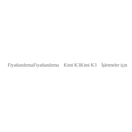
Fiyatlandırma
Fiyatlandırma
Kimi K3
Kimi K3
İşletmeler için