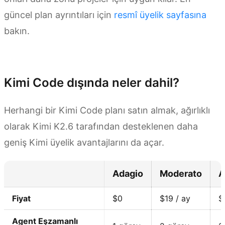
güncel plan ayrıntıları için
resmî üyelik sayfasına
bakın.
Şimdi Abone Ol
Kimi Code dışında neler dahil?
Herhangi bir Kimi Code planı satın almak, ağırlıklı
olarak Kimi K2.6 tarafından desteklenen daha
geniş Kimi üyelik avantajlarını da açar.
Adagio
Moderato
A
Fiyat
$0
$19 / ay
$
Agent Eşzamanlı