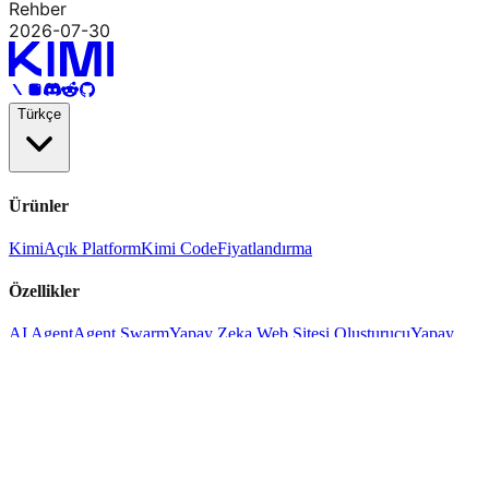
Rehber
2026-07-30
Türkçe
Ürünler
Kimi
Açık Platform
Kimi Code
Fiyatlandırma
Özellikler
AI Agent
Agent Swarm
Yapay Zeka Web Sitesi Oluşturucu
Yapay
Zeka Belge Agent
Yapay Zeka Slayt Oluşturucu
YZ E-Tablolar
Agent
Derin Araştırma
Yetenekler
AI Python Oluşturucu
AI C++ Oluşturucu
AI HTML Oluşturucu
AI
Java Oluşturucu
AI JS Oluşturucu
AI Rust Oluşturucu