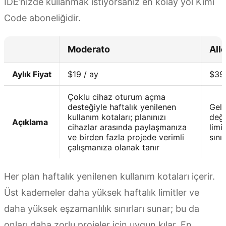
IDE’nizde kullanmak istiyorsanız en kolay yol Kimi
Code aboneliğidir.
Moderato
All
Aylık Fiyat
$19 / ay
$39 
Çoklu cihaz oturum açma
desteğiyle haftalık yenilenen
Geli
kullanım kotaları; planınızı
değe
Açıklama
cihazlar arasında paylaşmanıza
limi
ve birden fazla projede verimli
sınır
çalışmanıza olanak tanır
Her plan haftalık yenilenen kullanım kotaları içerir.
Üst kademeler daha yüksek haftalık limitler ve
daha yüksek eşzamanlılık sınırları sunar; bu da
onları daha zorlu projeler için uygun kılar. En