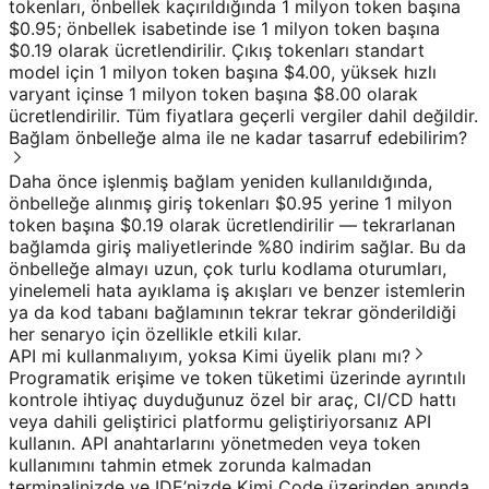
tokenları, önbellek kaçırıldığında 1 milyon token başına
$0.95; önbellek isabetinde ise 1 milyon token başına
$0.19 olarak ücretlendirilir. Çıkış tokenları standart
model için 1 milyon token başına $4.00, yüksek hızlı
varyant içinse 1 milyon token başına $8.00 olarak
ücretlendirilir. Tüm fiyatlara geçerli vergiler dahil değildir.
Bağlam önbelleğe alma ile ne kadar tasarruf edebilirim?
Daha önce işlenmiş bağlam yeniden kullanıldığında,
önbelleğe alınmış giriş tokenları $0.95 yerine 1 milyon
token başına $0.19 olarak ücretlendirilir — tekrarlanan
bağlamda giriş maliyetlerinde %80 indirim sağlar. Bu da
önbelleğe almayı uzun, çok turlu kodlama oturumları,
yinelemeli hata ayıklama iş akışları ve benzer istemlerin
ya da kod tabanı bağlamının tekrar tekrar gönderildiği
her senaryo için özellikle etkili kılar.
API mi kullanmalıyım, yoksa Kimi üyelik planı mı?
Programatik erişime ve token tüketimi üzerinde ayrıntılı
kontrole ihtiyaç duyduğunuz özel bir araç, CI/CD hattı
veya dahili geliştirici platformu geliştiriyorsanız API
kullanın. API anahtarlarını yönetmeden veya token
kullanımını tahmin etmek zorunda kalmadan
terminalinizde ve IDE’nizde Kimi Code üzerinden anında