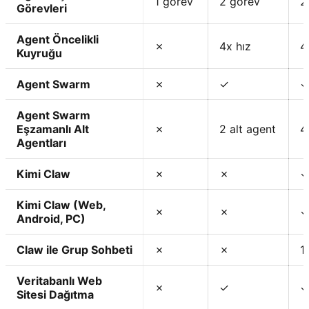
1 görev
2 görev
2
Görevleri
Agent Öncelikli
✗
4x hız
4
Kuyruğu
Agent Swarm
✗
✓
Agent Swarm
Eşzamanlı Alt
✗
2 alt agent
4
Agentları
Kimi Claw
✗
✗
Kimi Claw (Web,
✗
✗
Android, PC)
Claw ile Grup Sohbeti
✗
✗
1
Veritabanlı Web
✗
✓
Sitesi Dağıtma