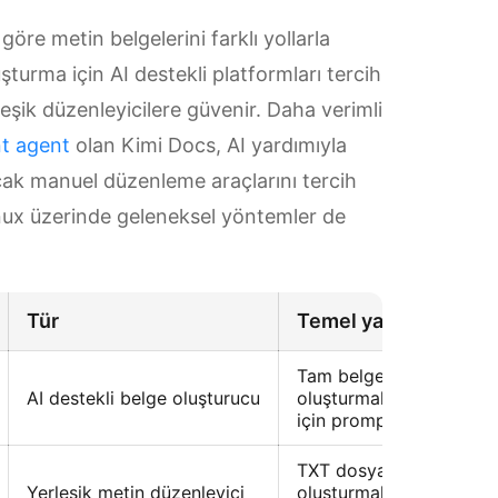
a göre metin belgelerini farklı yollarla
luşturma için AI destekli platformları tercih
leşik düzenleyicilere güvenir. Daha verimli
t agent
olan Kimi Docs, AI yardımıyla
Ancak manuel düzenleme araçlarını tercih
nux üzerinde geleneksel yöntemler de
Tür
Temel yaklaşım
Tam belgeleri otomatik 
AI destekli belge oluşturucu
oluşturmak ve biçimlen
için prompt’lardan yarar
TXT dosyalarını manuel 
Yerleşik metin düzenleyici
oluşturmak, düzenleme