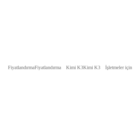
Fiyatlandırma
Fiyatlandırma
Kimi K3
Kimi K3
İşletmeler için