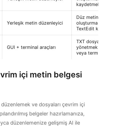
kaydetmek için Notepad
Düz metinde hızlı dosy
Yerleşik metin düzenleyici
oluşturma ve kaydetme 
TextEdit kullanır
TXT dosyalarını oluştu
GUI + terminal araçları
yönetmek için düzenleyi
veya terminal komutları 
evrim içi metin belgesi
ca düzenlemek ve dosyaları çevrim içi
pılandırılmış belgeler hazırlamanıza,
layca düzenlemenize gelişmiş AI ile