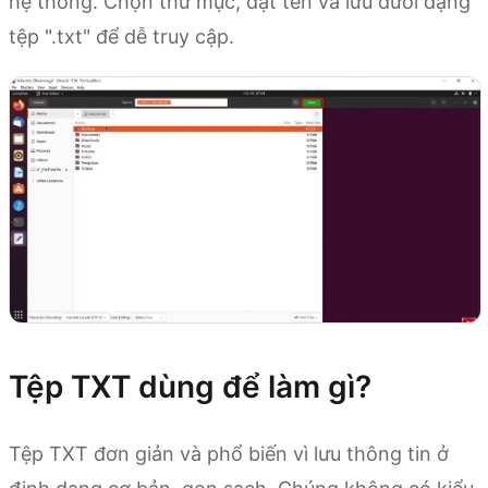
hệ thống. Chọn thư mục, đặt tên và lưu dưới dạng
tệp ".txt" để dễ truy cập.
Tệp TXT dùng để làm gì?
Tệp TXT đơn giản và phổ biến vì lưu thông tin ở