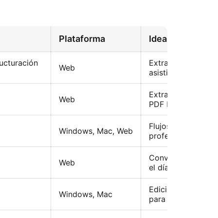
Plataforma
Ideal para
ructuración
Extracción y análi
Web
asistidos por AI
Extracción rápida
Web
PDF basada en O
Flujos de trabajo
Windows, Mac, Web
profesionales
Conversión simple
Web
el día a día
Edición y convers
Windows, Mac
para empresas