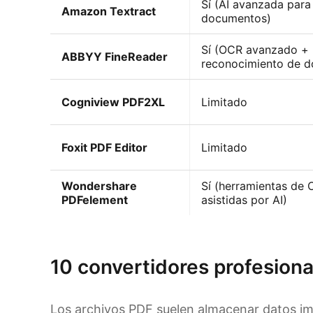
Sí (AI avanzada para
Amazon Textract
documentos)
Sí (OCR avanzado +
ABBYY FineReader
reconocimiento de 
Cogniview PDF2XL
Limitado
Foxit PDF Editor
Limitado
Wondershare
Sí (herramientas de
PDFelement
asistidas por AI)
Prueba Kimi Sheets
10 convertidores profesiona
Los archivos PDF suelen almacenar datos im