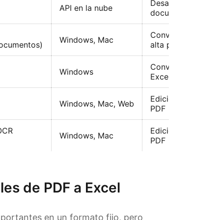
Desarrolladores q
API en la nube
documentos a gran
Conversión de PDF
Windows, Mac
documentos)
alta precisión
Conversión de tab
Windows
Excel
Edición y conversi
Windows, Mac, Web
PDF
 OCR
Edición y conversi
Windows, Mac
PDF
les de PDF a Excel
portantes en un formato fijo, pero