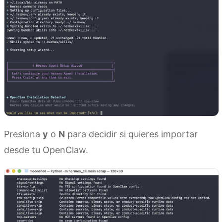
Presiona
y
o
N
para decidir si quieres importar
desde tu OpenClaw.