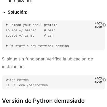
actualizado.
Solución:
Copy
# Reload your shell profile

code
source ~/.bashrc    # bash

source ~/.zshrc     # zsh

# Or start a new terminal session
Si sigue sin funcionar, verifica la ubicación de
instalación:
Copy
which hermes

code
ls ~/.local/bin/hermes
Versión de Python demasiado