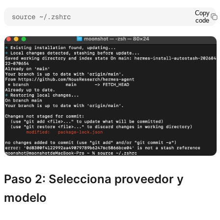
Copy
source ~/.zshrc
code
Paso 2: Selecciona proveedor y
modelo