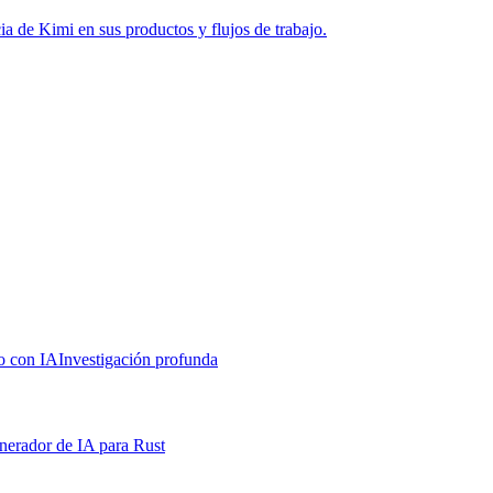
ia de Kimi en sus productos y flujos de trabajo.
lo con IA
Investigación profunda
nerador de IA para Rust