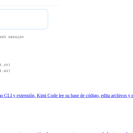
o CLI y extensión, Kimi Code lee su base de código, edita archivos y 