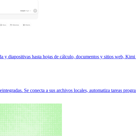
a y diapositivas hasta hojas de cálculo, documentos y sitios web, Kimi
ntegradas. Se conecta a sus archivos locales, automatiza tareas program