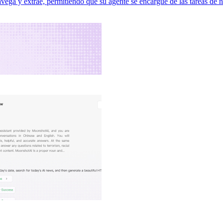
avega y extrae, permitiendo que su agente se encargue de las tareas de