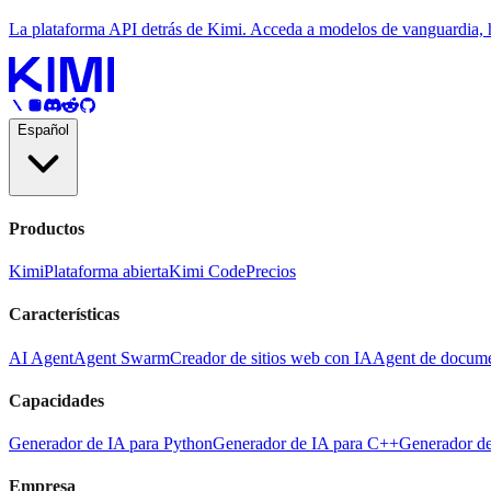
La plataforma API detrás de Kimi. Acceda a modelos de vanguardia, her
Español
Productos
Kimi
Plataforma abierta
Kimi Code
Precios
Características
AI Agent
Agent Swarm
Creador de sitios web con IA
Agent de docume
Capacidades
Generador de IA para Python
Generador de IA para C++
Generador d
Empresa