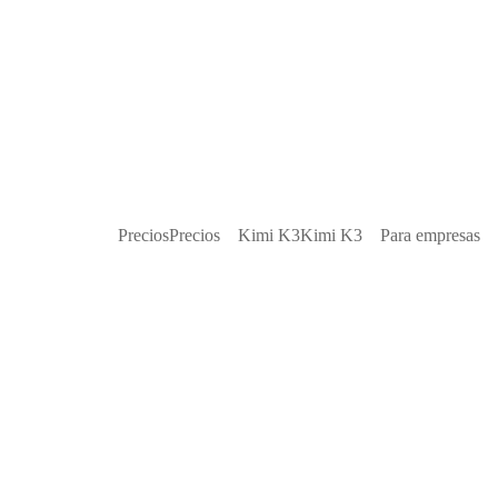
Precios
Precios
Kimi K3
Kimi K3
Para empresas