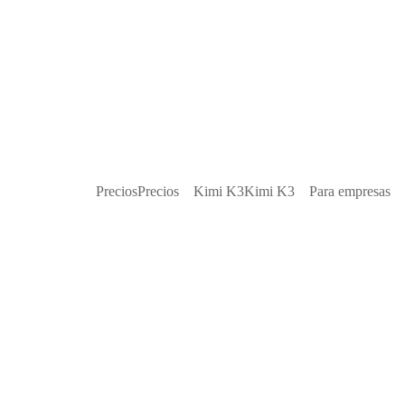
Precios
Precios
Kimi K3
Kimi K3
Para empresas