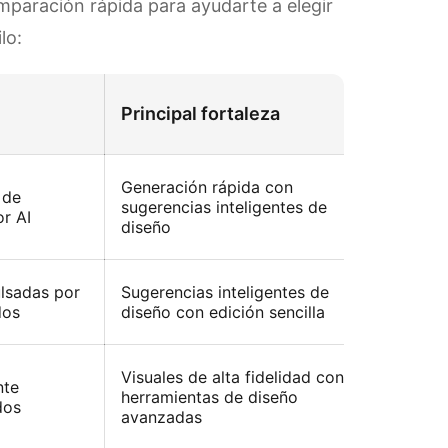
mparación rápida para ayudarte a elegir
lo:
Principal fortaleza
Nota
Excel
Generación rápida con
 de
quier
sugerencias inteligentes de
or AI
pulid
diseño
tiempo
Útil p
lsadas por
Sugerencias inteligentes de
ayuda
dos
diseño con edición sencilla
planti
Adecu
Visuales de alta fidelidad con
nte
UX/UI
herramientas de diseño
dos
busca
avanzadas
intera