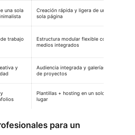
Perfec
de una sola
Creación rápida y ligera de una
ordena
nimalista
sola página
adicio
Funcio
 de trabajo
Estructura modular flexible con
que t
medios integrados
organ
proye
Ideal 
eativa y
Audiencia integrada y galerías
que cl
idad
de proyectos
descu
Buena
 y
Plantillas + hosting en un solo
que qu
folios
lugar
con u
rofesionales para un