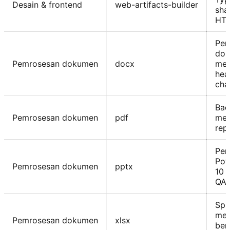
Desain & frontend
web-artifacts-builder
sha
HTM
Pem
dok
Pemrosesan dokumen
docx
men
hea
cha
Bac
Pemrosesan dokumen
pdf
men
rep
Pem
Pow
Pemrosesan dokumen
pptx
10 
QA 
Spr
mel
Pemrosesan dokumen
xlsx
ber