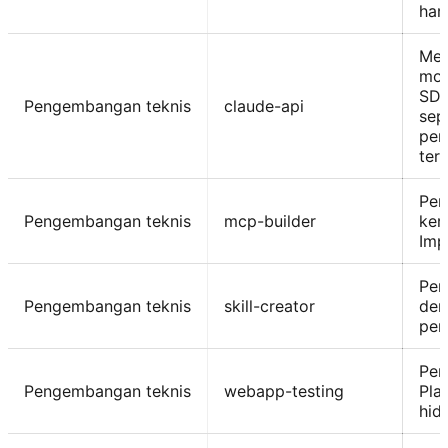
har
Mem
mod
SDK
Pengembangan teknis
claude-api
sep
pen
ter
Pem
Pengembangan teknis
mcp-builder
ker
Imp
Pem
Pengembangan teknis
skill-creator
den
per
Pen
Pengembangan teknis
webapp-testing
Pla
hid