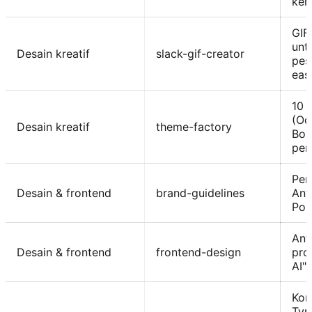
ker
GIF
unt
Desain kreatif
slack-gif-creator
pes
eas
10 
(Oc
Desain kreatif
theme-factory
Bou
per
Pen
Desain & frontend
brand-guidelines
Ant
Pop
Ant
Desain & frontend
frontend-design
prod
AI"
Kom
Typ