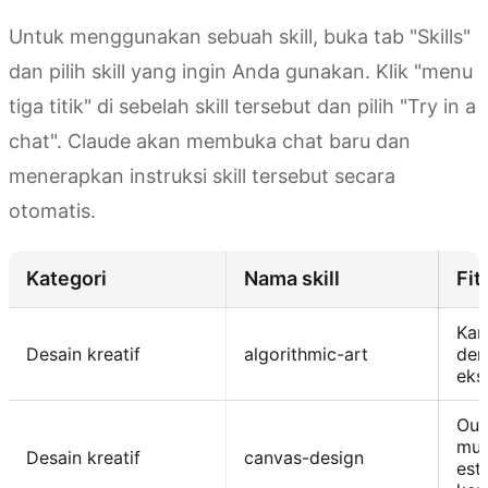
Untuk menggunakan sebuah skill, buka tab "Skills"
dan pilih skill yang ingin Anda gunakan. Klik "menu
tiga titik" di sebelah skill tersebut dan pilih "Try in a
chat". Claude akan membuka chat baru dan
menerapkan instruksi skill tersebut secara
otomatis.
Kategori
Nama skill
Fit
Kar
Desain kreatif
algorithmic-art
den
eks
Out
mus
Desain kreatif
canvas-design
est