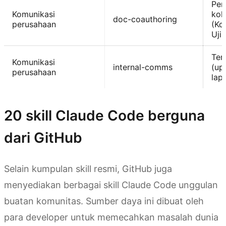
Pen
Komunikasi
kola
doc-coauthoring
perusahaan
(Ko
Uji
Tem
Komunikasi
internal-comms
(up
perusahaan
lapo
20 skill Claude Code berguna
dari GitHub
Selain kumpulan skill resmi, GitHub juga
menyediakan berbagai skill Claude Code unggulan
buatan komunitas. Sumber daya ini dibuat oleh
para developer untuk memecahkan masalah dunia