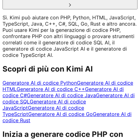
Sì. Kimi può aiutare con PHP, Python, HTML, JavaScript,
TypeScript, Java, C++, C#, SQL, Go, Rust e altro ancora.
Puoi usare Kimi per la generazione di codice PHP,
confrontare PHP con altri linguaggi o provare strumenti
correlati come il generatore di codice SQL AI, il
generatore di codice JavaScript AI e il generatore di
codice TypeScript AI.
Scopri di più con Kimi AI
Generatore AI di codice Python
Generatore AI di codice
HTML
Generatore AI di codice C++
Generatore AI di
codice C#
Generatore AI di codice Java
Generatore AI di
codice SQL
Generatore AI di codice
JavaScript
Generatore AI di codice
TypeScript
Generatore AI di codice Go
Generatore AI di
codice Rust
Inizia a generare codice PHP con