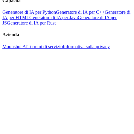
Capacità
Generatore di IA per Python
Generatore di IA per C++
Generatore di
IA per HTML
Generatore di IA per Java
Generatore di IA per
JS
Generatore di IA per Rust
Azienda
Moonshot AI
Termini di servizio
Informativa sulla privacy