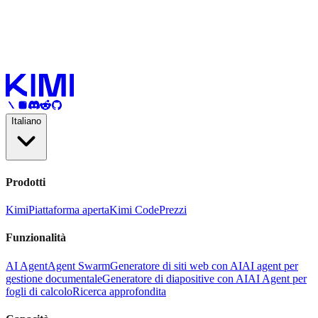
Italiano
Prodotti
Kimi
Piattaforma aperta
Kimi Code
Prezzi
Funzionalità
AI Agent
Agent Swarm
Generatore di siti web con AI
AI agent per
gestione documentale
Generatore di diapositive con AI
AI Agent per
fogli di calcolo
Ricerca approfondita