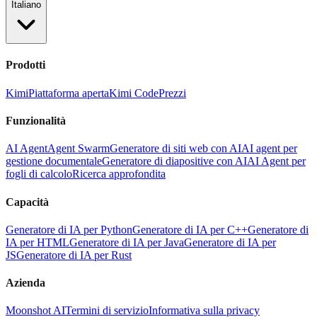
Italiano
Prodotti
Kimi
Piattaforma aperta
Kimi Code
Prezzi
Funzionalità
AI Agent
Agent Swarm
Generatore di siti web con AI
AI agent per
gestione documentale
Generatore di diapositive con AI
AI Agent per
fogli di calcolo
Ricerca approfondita
Capacità
Generatore di IA per Python
Generatore di IA per C++
Generatore di
IA per HTML
Generatore di IA per Java
Generatore di IA per
JS
Generatore di IA per Rust
Azienda
Moonshot AI
Termini di servizio
Informativa sulla privacy