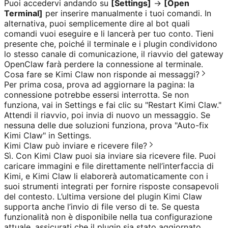
Puoi accedervi andando su
[Settings]
→
[Open
Terminal]
per inserire manualmente i tuoi comandi. In
alternativa, puoi semplicemente dire al bot quali
comandi vuoi eseguire e li lancerà per tuo conto. Tieni
presente che, poiché il terminale e i plugin condividono
lo stesso canale di comunicazione, il riavvio del gateway
OpenClaw farà perdere la connessione al terminale.
Cosa fare se Kimi Claw non risponde ai messaggi?
Per prima cosa, prova ad aggiornare la pagina: la
connessione potrebbe essersi interrotta. Se non
funziona, vai in Settings e fai clic su "Restart Kimi Claw."
Attendi il riavvio, poi invia di nuovo un messaggio. Se
nessuna delle due soluzioni funziona, prova "Auto-fix
Kimi Claw" in Settings.
Kimi Claw può inviare e ricevere file?
Sì. Con Kimi Claw puoi sia inviare sia ricevere file. Puoi
caricare immagini e file direttamente nell’interfaccia di
Kimi, e Kimi Claw li elaborerà automaticamente con i
suoi strumenti integrati per fornire risposte consapevoli
del contesto. L’ultima versione del plugin Kimi Claw
supporta anche l’invio di file verso di te. Se questa
funzionalità non è disponibile nella tua configurazione
attuale, assicurati che il plugin sia stato aggiornato