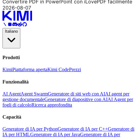
Convertire PDF in PowerPoint con iLovePDF facilmente
2026-08-07
Italiano
Prodotti
Kimi
Piattaforma aperta
Kimi Code
Prezzi
Funzionalità
AI Agent
Agent Swarm
Generatore di siti web con AI
AI agent per
gestione documentale
Generatore di diapositive con AI
AI Agent per
fogli di calcolo
Ricerca approfondita
Capacità
Generatore di IA per Python
Generatore di IA per C++
Generatore di
IA per HTML
Generatore di IA per Java
Generatore di IA per