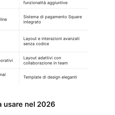
funzionalità aggiuntive
commerc
Ideale pe
Sistema di pagamento Square
line
online co
integrato
automatic
Ideale per 
Layout e interazioni avanzati
personaliz
senza codice
prestazion
Layout adattivi con
Analytics 
orativi
collaborazione in team
ottimizzaz
onal
Ideale per
Template di design eleganti
forte impa
 da usare nel 2026