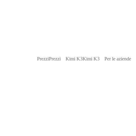
Prezzi
Prezzi
Kimi K3
Kimi K3
Per le aziende