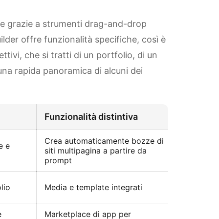
ile grazie a strumenti drag-and-drop
ilder offre funzionalità specifiche, così è
tivi, che si tratti di un portfolio, di un
una rapida panoramica di alcuni dei
Funzionalità distintiva
Note
Crea automaticamente bozze di
Ideale pe
e e
siti multipagina a partire da
siti belli e
prompt
design not
Ideale pe
lio
Media e template integrati
presentazi
e
Marketplace di app per
Offre str