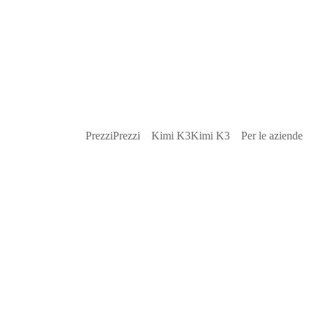
Prezzi
Prezzi
Kimi K3
Kimi K3
Per le aziende