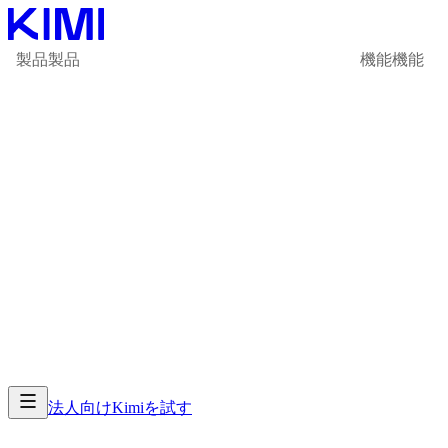
製品
製品
機能
機能
法人向け
Kimiを試す