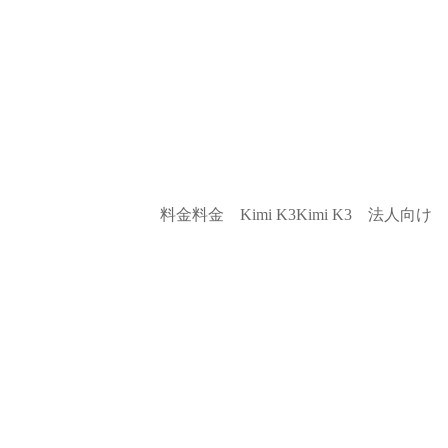
料金
料金
Kimi K3
Kimi K3
法人向け