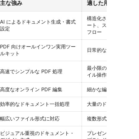
主な強み
適した用途
構造化されたレポート
AI によるドキュメント生成・書式
ート、スマートな文章
設定
フロー
PDF 向けオールインワン実用ツー
日常的な PDF 編集・
ルキット
最小限の手順で行うす
高速でシンプルな PDF 処理
イル操作
高度なオンライン PDF 編集
細かな編集・注釈作業
効率的なドキュメント一括処理
大量のドキュメント管
幅広いファイル形式に対応
複数形式のファイル変
ビジュアル重視のドキュメント・
プレゼンテーション、