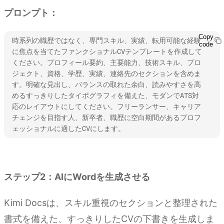
プロンプト：
Copy
時系列の職歴ではなく、専門スキル、実績、転用可能な経験
code
に焦点を当てたファンクショナルCVテンプレートを作成して
ください。プロフィール要約、主要能力、技術スキル、プロ
ジェクト、資格、学歴、実績、連絡先のセクションを含めま
す。明確な見出し、バランスの取れた余白、読みやすさを高
めるすっきりしたタイポグラフィを備えた、モダンでATS対
応のレイアウトにしてください。フリーランサー、キャリア
チェンジを目指す人、新卒者、職歴に空白期間があるプロフ
ェッショナルに適したCVにします。
Kimi Docsを試す
ステップ2：AIにWordを生成させる
Kimi Docsは、スキル重視のセクションと整理された
書式を備えた、すっきりしたCVの下書きを生成しま