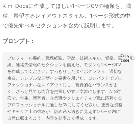
Kimi Docsに作成してほしい1ページCVの種類を、職
種、希望するレイアウトスタイル、1ページ形式の中
で優先すべきセクションを含めて説明します。
プロンプト：
Copy
プロフィール要約、職務経験、学歴、技術スキル、資格、実
code
績、連絡先情報のセクションを備えた、モダンな1ページCV
を作成してください。すっきりしたタイポグラフィ、適切な
余白、シンプルなデザイン要素を用いた、コンパクトでプロ
フェッショナルなレイアウトにし、視覚的なバランスがよ
く、ざっと見ても内容を把握しやすい文書にします。ATS対
応で、学生、新卒者、企業職やクリエイティブ職に応募する
プロフェッショナルに適したCVにしてください。重要な資格
やキャリア上の強みが、詰め込み過ぎに見えず1ページ内に
自然に収まるよう、内容を効率よく構成します。
Kimi Docsを試す