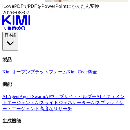
iLovePDFでPDFをPowerPointにかんたん変換
2026-08-07
日本語
製品
Kimi
オープンプラットフォーム
Kimi Code
料金
機能
AI Agent
Agent Swarm
AIウェブサイトビルダー
AIドキュメン
トエージェント
AIスライドジェネレーター
AIスプレッドシ
ートエージェント
高度なリサーチ
生成機能